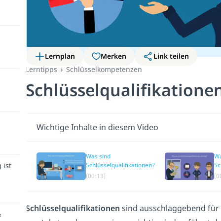
Lernplan
Merken
Link teilen
Lerntipps
Schlüsselkompetenzen
Schlüsselqualifikatione
Wichtige Inhalte in diesem Video
Was sind
Wa
 ist
Schlüsselqualifikationen?
Sc
wi
(00:13)
(0
Schlüsselqualifikationen
sind ausschlaggebend für
&