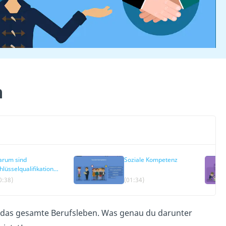
n
rum sind
Soziale Kompetenz
hlüsselqualifikationen
chtig?
0:38)
(01:34)
 das gesamte Berufsleben. Was genau du darunter