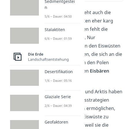
Sedimentgestei
n
Wie die Pflanzenwelt sieht auch die
5/6 – Dauer: 04:50
Tierwelt
in den Eiswüsten eher karg
aus. Denn ohne Pflanzen fehlt die
Stalaktiten
Nahrung für viele Tiere. Nur
6/6 – Dauer: 01:59
Fleischfresser können in den Eiswüsten
überleben. Zu den Tieren, die sich an die
Die Erde
Landschaftsentstehung
Lebensbedingungen an den Polen
angepasst haben, zählen
Eisbären
Desertifikation
und
Pinguine
.
1/6 – Dauer: 05:16
Alle Tiere der Antarktis und Arktis haben
Glaziale Serie
einzigartige Überlebensstrategien
2/6 – Dauer: 04:39
entwickelt, die es ihnen ermöglichen,
den Bedingungen der Eiswüste zu
Geofaktoren
trotzen.
Sie überleben, weil sie die