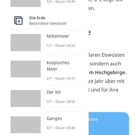
5/5 – Dauer: 02:49
Böden sind also gefroren.
Die Erde
Besondere Gewässer
Alpine Eiswüste
Mittelmeer
(Hochgebirge)
1/7 – Dauer: 03:24
Es gibt nicht nur die polaren Eiswüsten
Kaspisches
am Nord – und Südpol, sondern auch
Meer
die
alpinen Eiswüsten im Hochgebirge
.
2/7 – Dauer: 05:12
Die Gipfel sind das ganze Jahr über mit
Schnee und Eis bedeckt und für ihre
Der Nil
Gletscher bekannt.
3/7 – Dauer: 04:50
Ganges
4/7 – Dauer: 03:48