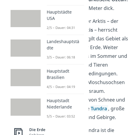
Hier ist das Eis bis zu 4 Meter dick.
Hauptstädte
USA
Am nördlichsten Teil der Arktis – der
2/5 – Dauer: 04:31
sogenannten
Hocharktis
– herrscht
eisiges Klima. Deshalb gilt das Gebiet als
Landeshauptstä
lebensfeindlichstes der Erde. Weiter
dte
südlich schmilzt das Eis im Sommer und
3/5 – Dauer: 06:18
ermöglicht Pflanzen und Tieren
Hauptstadt
angenehmere Lebensbedingungen.
Brasilien
Eisbären, Robben und Moschusochsen
4/5 – Dauer: 04:19
haben hier ihren Lebensraum.
Außerdem gibt es eine von Schnee und
Hauptstadt
Niederlande
Eis bedeckte, baumlose
Tundra
, große
5/5 – Dauer: 03:52
Flüsse, Feuchtgebiete und Gebirge.
Die Erde
Schon gewusst?
Die Tundra ist die
Sphären