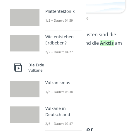
Plattentektonik
Eiswüste
1/2 – Dauer: 04:59
Die bekanntesten Eiswüsten sind die
Wie entstehen
Antarktis
am Südpol
und die
Arktis
am
Erdbeben?
Nordpol.
2/2 – Dauer: 04:27
Die Erde
Vulkane
Vulkanismus
1/6 – Dauer: 03:38
Vulkane in
Deutschland
2/6 – Dauer: 02:47
Entstehung einer