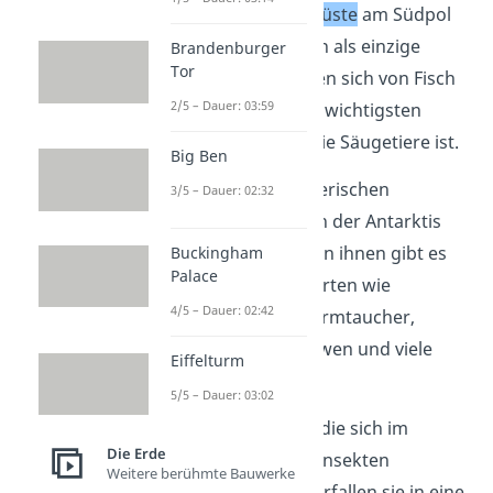
In der
antarktischen Wüste
am Südpol
leben Wale und Robben als einzige
Brandenburger
Tor
Säugetiere. Sie ernähren sich von Fisch
2/5 – Dauer: 03:59
und Krill, das eines der wichtigsten
Nahrungsquellen für die Säugetiere ist.
Big Ben
Den größten Teil der tierischen
3/5 – Dauer: 02:32
Bevölkerung machen in der Antarktis
die
Pinguine
aus. Neben ihnen gibt es
Buckingham
Palace
noch 46 andere Vogelarten wie
4/5 – Dauer: 02:42
Wanderalbatrosse, Sturmtaucher,
Riesensturmvögel, Möwen und viele
Eiffelturm
mehr.
5/5 – Dauer: 03:02
Es gibt auch
Insekten
, die sich im
Die Erde
Sommer von anderen Insekten
Weitere berühmte Bauwerke
ernähren. Im Winter verfallen sie in eine