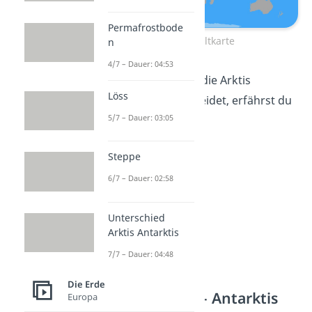
Permafrostbode
Eiswüste Weltkarte
n
4/7 – Dauer: 04:53
Was die Antarktis und die Arktis
Löss
voneinander unterscheidet, erfährst du
5/7 – Dauer: 03:05
jetzt!
Steppe
6/7 – Dauer: 02:58
Unterschied
Arktis Antarktis
7/7 – Dauer: 04:48
Die Erde
Polare Eiswüste – Antarktis
Europa