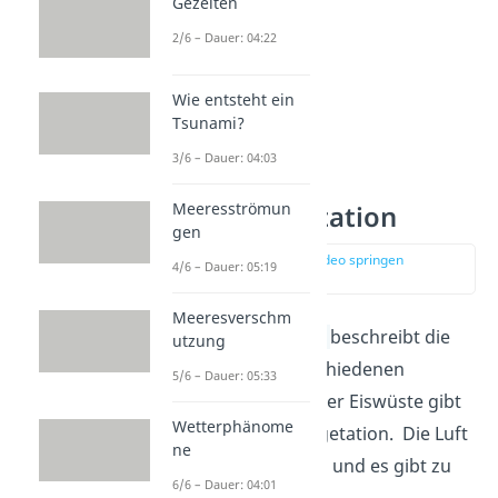
Gezeiten
2/6 – Dauer: 04:22
Wie entsteht ein
Tsunami?
3/6 – Dauer: 04:03
Meeresströmun
Eiswüste Vegetation
gen
zur Stelle im Video springen
4/6 – Dauer: 05:19
(03:26)
Meeresverschm
Der Begriff
Vegetation
beschreibt die
utzung
Pflanzenwelt
auf verschiedenen
5/6 – Dauer: 05:33
Gebieten der Erde. In der Eiswüste gibt
Wetterphänome
es so gut wie keine Vegetation. Die Luft
ne
ist zu trocken und eisig und es gibt zu
6/6 – Dauer: 04:01
wenige Niederschläge.