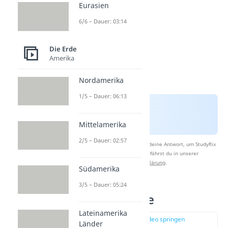
Eurasien
6/6 – Dauer: 03:14
Die Erde
Amerika
Nordamerika
1/5 – Dauer: 06:13
Mittelamerika
2/5 – Dauer: 02:57
Nach Beantwortung speichern wir deine Antwort, um Studyflix
zu verbessern. Mehr dazu erfährst du in unserer
Datenschutzerklärung
.
Südamerika
3/5 – Dauer: 05:24
Polare Eiswüste
Lateinamerika
zur Stelle im Video springen
Länder
(01:24)