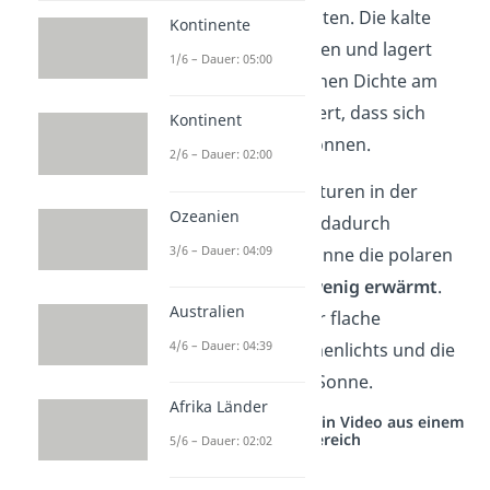
der Bildung von Eiswüsten. Die kalte
Kontinente
Luft zieht sich zusammen und lagert
1/6 – Dauer: 05:00
sich aufgrund ihrer hohen Dichte am
Boden ab. Das verhindert, dass sich
Kontinent
Regenwolken bilden können.
2/6 – Dauer: 02:00
Die niedrigen Temperaturen in der
Ozeanien
Eiswüste werden auch dadurch
3/6 – Dauer: 04:09
begünstigt, dass die Sonne die polaren
Gebiete der Erde
nur wenig erwärmt
.
Australien
Der Grund dafür ist der flache
4/6 – Dauer: 04:39
Einfallswinkel des Sonnenlichts und die
große Entfernung zur Sonne.
Afrika Länder
Studyflix vernetzt: Hier ein Video aus einem
anderen Bereich
5/6 – Dauer: 02:02