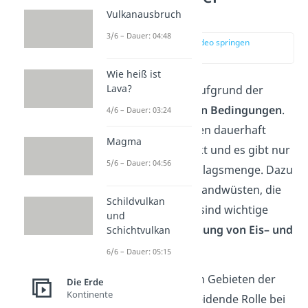
Eiswüste
Vulkanausbruch
3/6 – Dauer: 04:48
zur Stelle im Video springen
(00:44)
Wie heiß ist
Lava?
Eiswüsten entstehen aufgrund der
extremen, klimatischen Bedingungen
.
4/6 – Dauer: 03:24
Die Temperaturen liegen dauerhaft
Magma
unter dem Gefrierpunkt und es gibt nur
5/6 – Dauer: 04:56
eine geringe Niederschlagsmenge. Dazu
kommen, wie auch in Sandwüsten, die
Schildvulkan
trockenen Winde. Das sind wichtige
und
Gründe für die
Entstehung von Eis– und
Schichtvulkan
Kältewüsten
.
6/6 – Dauer: 05:15
Zudem spielt in polaren Gebieten der
Die Erde
Kontinente
Luftdruck
eine entscheidende Rolle bei