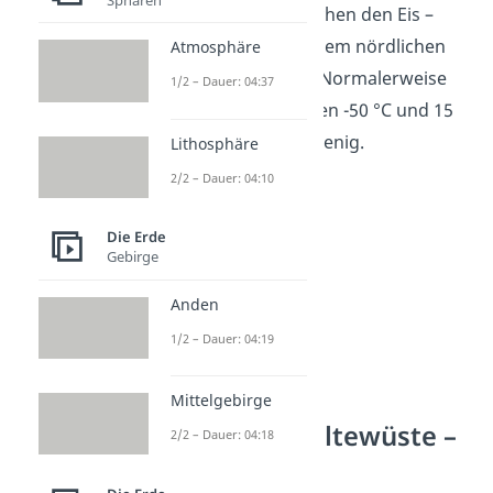
Vegetationszone
zwischen den Eis –
und Kältewüsten und dem nördlichen
Atmosphäre
Nadelwald, der
Taiga
. Normalerweise
1/2 – Dauer: 04:37
herrschen dort zwischen -50 °C und 15
°C und es regnet nur wenig.
Lithosphäre
2/2 – Dauer: 04:10
Die Erde
Gebirge
Anden
1/2 – Dauer: 04:19
Mittelgebirge
Eiswüste vs. Kältewüste –
2/2 – Dauer: 04:18
Unterschied