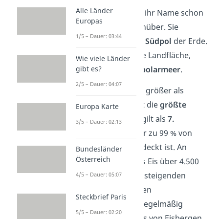
Alle Länder
Die
Antarktis
liegt, wie ihr Name schon
Europas
verrät, der Arktis gegenüber. Sie
1/5 – Dauer: 03:44
bedeckt den gesamten
Südpol
der Erde.
Dazu zählt nicht nur die Landfläche,
Wie viele Länder
gibt es?
sondern auch das
Südpolarmeer
.
2/5 – Dauer: 04:07
Die Antarktis ist 40-mal größer als
Deutschland und somit die
größte
Europa Karte
Eiswüste
der Welt. Sie gilt als
7.
3/5 – Dauer: 02:13
Kontinent
der Erde, der zu 99 % von
dicken Eisschichten bedeckt ist. An
Bundesländer
Österreich
manchen Stellen ist das Eis über 4.500
Meter dick. Wegen der steigenden
4/5 – Dauer: 05:07
Temperaturen durch den
Steckbrief Paris
Klimawandel brechen regelmäßig
5/5 – Dauer: 02:20
Gletscher und Schleifeis von Eisbergen