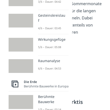
3/6 – Dauer: 04:42
kurzen Frühlings- und Sommermonate
dazu nutzen,
Energie
für die langen
Gesteinskreislau
Wintermonate zu sammeln. Dabei
f
ernähren sie sich größtenteils von
4/6 – Dauer: 03:45
Fleisch, Fisch und anderen
Meerestieren.
Wirkungsgefüge
5/6 – Dauer: 05:08
Raumanalyse
6/6 – Dauer: 04:53
Die Erde
Berühmte Bauwerke in Europa
Berühmte
Tiere in der Antarktis
Bauwerke
1/5 – Dauer: 03:14