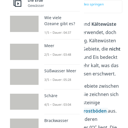
Die Erde
zur Stelle im Video springen
Gewässer
(02:58)
Wie viele
Die Begriffe
Eiswüste
und
Kältewüste
Ozeane gibt es?
werden oft synonym verwendet, doch
1/5 – Dauer: 04:37
das ist nicht ganz richtig. Kältewüsten
Meer
sind vegetationsarme Gebiete, die
nicht
2/5 – Dauer: 03:48
dauerhaft
von Schnee und Eis bedeckt
sind. Trotzdem ist es sehr kalt, was das
Süßwasser Meer
Überleben von Lebewesen erschwert.
3/5 – Dauer: 05:28
Kältewüsten
sind die Gebiete zwischen
Tundra und Eiswüste. Sie zeichnen sich
Schäre
durch ihre offene und steinige
4/5 – Dauer: 03:04
Landschaft mit
Permafrostböden
aus.
Das sind Untergründe, deren
Brackwasser
Temperatur immer unter 0°C liegt. Die