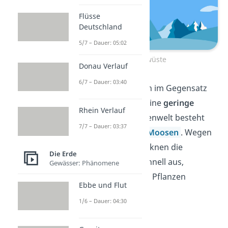
Flüsse
Deutschland
5/7 – Dauer: 05:02
Alpine Eiswüste
Donau Verlauf
6/7 – Dauer: 03:40
Alpine Eiswüsten haben im Gegensatz
zu polaren Eiswüsten eine
geringe
Rhein Verlauf
Vegetation
. Die Pflanzenwelt besteht
7/7 – Dauer: 03:37
hier aus
Flechten
und
Moosen
. Wegen
der starken Winde trocknen die
Die Erde
Oberflächen jedoch schnell aus,
Gewässer: Phänomene
weshalb keine anderen Pflanzen
Ebbe und Flut
überleben.
1/6 – Dauer: 04:30