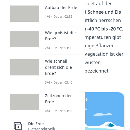
Eine
Eiswüste
ist ein Gebiet auf der
Aufbau der Erde
Erde, das dauerhaft mit
Schnee und Eis
1/4 – Dauer: 02:52
bedeckt ist. Durchschnittlich herrschen
dort Temperaturen von
-40 °C bis -20 °C
.
Wie groß ist die
Durch die niedrigen Temperaturen gibt
Erde?
es in Eiswüsten nur wenige Pflanzen.
2/4 – Dauer: 03:30
Die kaum vorhandene Vegetation ist der
Wie schnell
Grund dafür, wieso Eiswüsten
dreht sich die
überhaupt als Wüsten bezeichnet
Erde?
werden
3/4 – Dauer: 03:40
Zeitzonen der
Erde
4/4 – Dauer: 03:39
Die Erde
Plattentektonik