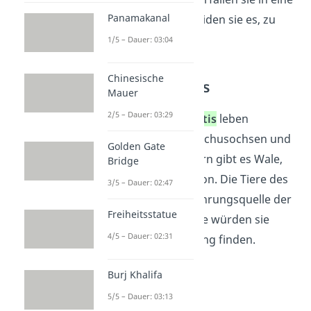
Panamakanal
Starre. Dadurch vermeiden sie es, zu
erfrieren.
1/5 – Dauer: 03:04
Chinesische
Tiere in der Arktis
Mauer
2/5 – Dauer: 03:29
Am
Nordpol
in der
Arktis
leben
Eisbären
, Robben, Moschusochsen und
Golden Gate
Vögel. In den Gewässern gibt es Wale,
Bridge
Fische, Krill und Plankton. Die Tiere des
3/5 – Dauer: 02:47
Wassers dienen als Nahrungsquelle der
Freiheitsstatue
anderen Tiere. Ohne sie würden sie
4/5 – Dauer: 02:31
nicht genügend Nahrung finden.
Burj Khalifa
Wüste
5/5 – Dauer: 03:13