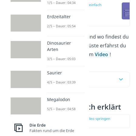
1/5 – Dauer: 04:34
Eiswüste einfach
erklärt
Erdzeitalter
(00:14)
2/5 – Dauer: 05:54
Was ist eine
Eiswüste
und wo findest du
Dinosaurier
sie? Alles über die Eiswüste erfährst du
Arten
in diesem Beitrag und im
Video
!
3/5 – Dauer: 05:03
Saurier
Inhaltsübersicht
4/5 – Dauer: 03:39
Megalodon
Eiswüste einfach erklärt
5/5 – Dauer: 04:58
zur Stelle im Video springen
(00:14)
Die Erde
Fakten rund um die Erde