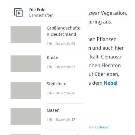
Die Erde
In
Kältewüsten
gibt es zwar Vegetation,
Landschaften
doch sie fällt nur sehr gering aus.
Großlandschafte
Wegen der gefrorenen
n Deutschland
Permafrostböden können Pflanzen
1/6 – Dauer: 04:09
keine Wurzeln
schlagen
und auch hier
ist die Luft trocken und kalt. Genauso
Küste
wie im Hochgebirge können Flechten
2/6 – Dauer: 04:27
und Moose trotzdem gut überleben,
weil sie Feuchtigkeit aus dem
Nebel
Steilküste
aufnehmen.
3/6 – Dauer: 02:25
Oasen
Eiswüste Tiere
4/6 – Dauer: 04:17
zur Stelle im Video springen
(03:44)