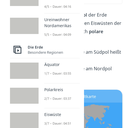
4/5 – Dauer: 04:16
Am
Nordpol
und
Südpol
der Erde
Ureinwohner
befinden sich die größten Eiswüsten der
Nordamerikas
Erde. Du nennst sie auch
polare
5/5 – Dauer: 04:09
Eiswüsten
.
Die Erde
Die polare Eiswüste am Südpol heißt
Besondere Regionen
Antarktis
Äquator
Die polare Eiswüste am Nordpol
1/7 – Dauer: 03:55
heißt
Arktis
Polarkreis
2/7 – Dauer: 03:37
Eiswüste
3/7 – Dauer: 04:51