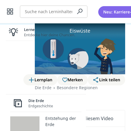
Suche
Neu: Karriere
Lernen lohnt sich!
Entdecke hier deine Chancen.
Lernplan
Merken
Link teilen
Die Erde
Besondere Regionen
Eiswüste
Die Erde
Erdgeschichte
Wichtige Inhalte in diesem Video
Entstehung der
Erde