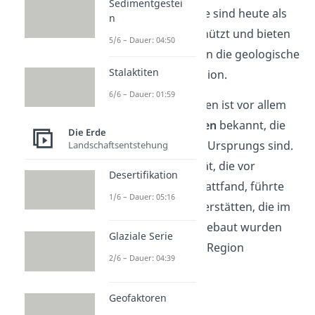
Sedimentgestei
vulkanischen Überreste sind heute als
n
Naturdenkmäler
geschützt und bieten
5/6 – Dauer: 04:50
interessante Einblicke in die geologische
Stalaktiten
Vergangenheit der Region.
6/6 – Dauer: 01:59
Das Erzgebirge hingegen ist vor allem
für seine
Erzvorkommen
bekannt, die
Die Erde
ebenfalls vulkanischen Ursprungs sind.
Landschaftsentstehung
Die vulkanische Aktivität, die vor
Desertifikation
Millionen von Jahren stattfand, führte
1/6 – Dauer: 05:16
zur Bildung von Erzlagerstätten, die im
Mittelalter intensiv abgebaut wurden
Glaziale Serie
und den
Reichtum
der Region
2/6 – Dauer: 04:39
begründeten.
Geofaktoren