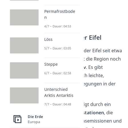
Permafrostbode
n
4/7 – Dauer: 04:53
Die geologische
Überwachung der Eifel
Löss
5/7 – Dauer: 03:05
Obwohl die Vulkane in der Eifel seit etwa
11.000 Jahren ruhen, ist die Region noch
Steppe
immer
geologisch aktiv
. Es gibt
6/7 – Dauer: 02:58
regelmäßige, wenn auch leichte,
Erdbeben
, die auf Bewegungen in der
Unterschied
Erdkruste hinweisen.
Arktis Antarktis
Die Überwachung erfolgt durch ein
7/7 – Dauer: 04:48
dichtes Netz von
Messstationen
, die
Die Erde
Bodenbewegungen, Gasemissionen und
Europa