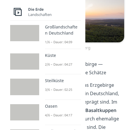
Die Erde
Landschaften
Großlandschafte
n Deutschland
1/6 – Dauer: 04:09
Vogelsberg
Küste
Westerwald und Erzgebirge —
2/6 – Dauer: 04:27
Verborgene vulkanische Schätze
Steilküste
Der Westerwald und das Erzgebirge
3/6 – Dauer: 02:25
sind weitere Regionen in Deutschland,
die von Vulkanismus geprägt sind. Im
Oasen
Westerwald findest du
Basaltkuppen
4/6 – Dauer: 04:17
und
Lavagestein
, die durch ehemalige
Eruptionen entstanden sind. Die