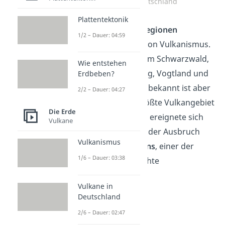
Vulkane in Deutschland
Plattentektonik
Du findest in einigen
Regionen
1/2 – Dauer: 04:59
Deutschlands Spuren von Vulkanismus.
Darunter in der Rhön, im Schwarzwald,
Wie entstehen
Westerwald, Vogelsberg, Vogtland und
Erdbeben?
Erzgebirge. Besonders bekannt ist aber
2/2 – Dauer: 04:27
die
Eifel
, die als das größte Vulkangebiet
Die Erde
Mitteleuropas gilt. Hier ereignete sich
Vulkane
vor etwa 13.000 Jahren der Ausbruch
Vulkanismus
des
Laacher-See-Vulkans
, einer der
1/6 – Dauer: 03:38
größten in der Geschichte
Mitteleuropas.
Vulkane in
Deutschland
2/6 – Dauer: 02:47