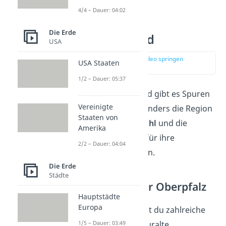
4/4 – Dauer: 04:02
Vulkane in
Die Erde
Süddeutschland
USA
zur Stelle im Video springen
USA Staaten
(01:36)
1/2 – Dauer: 05:37
Auch in Süddeutschland gibt es Spuren
Vereinigte
von Vulkanismus. Besonders die Region
Staaten von
rund um den
Kaiserstuhl
und die
Amerika
Oberpfalz
ist bekannt für ihre
2/2 – Dauer: 04:04
vulkanischen Aktivitäten.
Die Erde
Städte
Basaltkegel in der Oberpfalz
Hauptstädte
Europa
In der Oberpfalz findest du zahlreiche
Basaltkegel, die durch uralte
1/5 – Dauer: 03:49