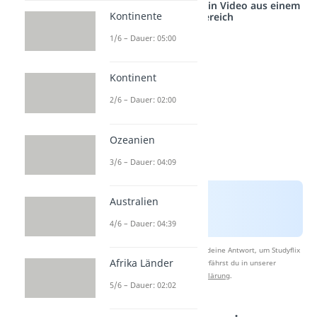
Studyflix vernetzt: Hier ein Video aus einem
Kontinente
anderen Bereich
1/6 – Dauer: 05:00
Kontinent
2/6 – Dauer: 02:00
Ozeanien
3/6 – Dauer: 04:09
Australien
4/6 – Dauer: 04:39
Nach Beantwortung speichern wir deine Antwort, um Studyflix
Afrika Länder
zu verbessern. Mehr dazu erfährst du in unserer
Datenschutzerklärung
.
5/6 – Dauer: 02:02