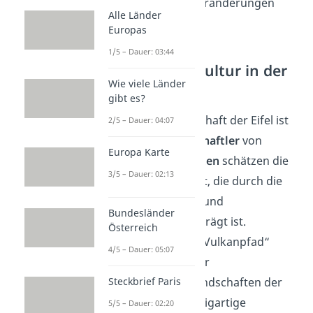
andere geologische Veränderungen
Alle Länder
registrieren.
Europas
1/5 – Dauer: 03:44
Tourismus und Kultur in der
Wie viele Länder
Eifel
gibt es?
Die vulkanische Landschaft der Eifel ist
2/5 – Dauer: 04:07
nicht nur für
Wissenschaftler
von
Europa Karte
Interesse. Auch
Touristen
schätzen die
3/5 – Dauer: 02:13
einzigartige Landschaft, die durch die
Maare, Vulkankuppen und
Bundesländer
Basaltformationen geprägt ist.
Österreich
Wanderwege
wie der „Vulkanpfad“
4/5 – Dauer: 05:07
führen durch einige der
Steckbrief Paris
beeindruckendsten Landschaften der
Region und bieten einzigartige
5/5 – Dauer: 02:20