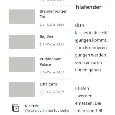
Die Eifel — Ein schlafender
Brandenburger
Vulkan?
Tor
In den letzten Jahren haben
2/5 – Dauer: 03:59
Forschungen gezeigt, dass es in der Eifel
Big Ben
zu leichten
Bodenbewegungen
kommt,
3/5 – Dauer: 02:32
die auf Bewegungen tief im Erdinneren
hindeuten. Diese Bewegungen werden
Buckingham
durch ein dichtes Netz von Sensoren
Palace
und Überwachungsstationen genau
4/5 – Dauer: 02:42
beobachtet.
Eiffelturm
Gasemissionen
, die aus tiefen
5/5 – Dauer: 03:02
Erdschichten stammen, werden
ebenfalls regelmäßig gemessen. Die
Die Erde
Überwachungsmaßnahmen sind Teil
Weitere berühmte Bauwerke