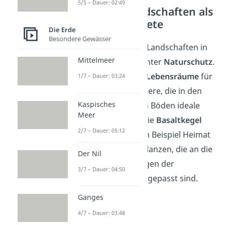
5/5 – Dauer: 02:49
Vulkanische Landschaften als
Naturschutzgebiete
Die Erde
Besondere Gewässer
Viele der vulkanischen Landschaften in
Mittelmeer
Bayern stehen heute unter
Naturschutz
.
Sie bieten einzigartige
Lebensräume
für
1/7 – Dauer: 03:24
seltene Pflanzen und Tiere, die in den
Kaspisches
kargen, mineralreichen Böden ideale
Meer
Bedingungen finden. Die
Basaltkegel
2/7 – Dauer: 05:12
der Oberpfalz sind zum Beispiel Heimat
für eine Vielzahl von Pflanzen, die an die
Der Nil
besonderen Bedingungen der
3/7 – Dauer: 04:50
vulkanischen Böden angepasst sind.
Ganges
4/7 – Dauer: 03:48