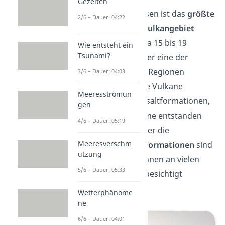
Gezeiten
Der Vogelsberg in Hessen ist das
größte
2/6 – Dauer: 04:22
zusammenhängende Vulkangebiet
Mitteleuropas. Vor etwa 15 bis 19
Wie entsteht ein
Tsunami?
Millionen Jahren war hier eine der
aktivsten vulkanischen Regionen
3/6 – Dauer: 04:03
Europas. Heute sind die Vulkane
Meeresströmun
erloschen
, doch die Basaltformationen,
gen
die durch die Lavaströme entstanden
4/6 – Dauer: 05:19
sind, prägen noch immer die
Meeresverschm
Landschaft. Die
Basaltformationen
sind
utzung
weit verbreitet und können an vielen
5/6 – Dauer: 05:33
Stellen im Vogelsberg besichtigt
werden.
Wetterphänome
ne
6/6 – Dauer: 04:01