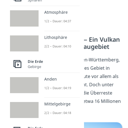
Atmosphäre
1/2 – Dauer: 04:37
Lithosphäre
Der Kaiserstuhl — Ein Vulkan
mitten im Weinbaugebiet
2/2 – Dauer: 04:10
Der Kaiserstuhl in Baden-Württemberg,
Die Erde
Gebirge
ein weiteres vulkanisches Gebiet in
Süddeutschland, ist heute vor allem als
Anden
Weinbaugebiet
bekannt. Doch unter
1/2 – Dauer: 04:19
den Weinreben liegen die Überreste
eines Vulkans, der vor etwa 16 Millionen
Mittelgebirge
Jahren aktiv war.
2/2 – Dauer: 04:18