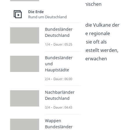
Ausblicke auf die vulkanischen
Die Erde
Formationen.
Rund um Deutschland
Darüber hinaus haben die Vulkane der
Bundesländer
Eifel auch Eingang in die regionale
Deutschland
Folklore
gefunden, wo sie oft als
1/4 – Dauer: 05:25
schlafende Riesen dargestellt werden,
Bundesländer
die eines Tages wieder erwachen
und
könnten.
Hauptstädte
2/4 – Dauer: 06:00
Nachbarländer
Deutschland
3/4 – Dauer: 04:43
Wappen
Bundesländer