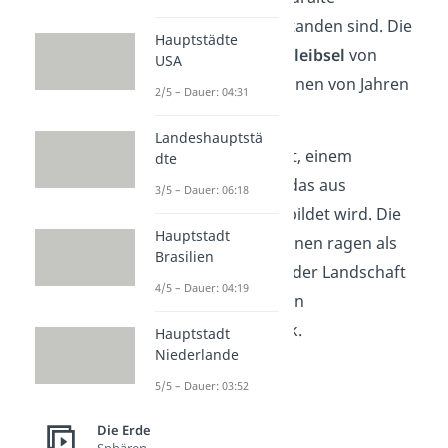
Vulkanausbrüche entstanden sind. Die
Hauptstädte
Basaltkegel sind
Überbleibsel
von
USA
Vulkanen, die vor Millionen von Jahren
2/5 – Dauer: 04:31
aktiv waren.
Landeshauptstä
Sie bestehen aus Basalt, einem
dte
vulkanischen Gestein, das aus
3/5 – Dauer: 06:18
erkaltetem Magma gebildet wird. Die
Hauptstadt
geologischen Formationen ragen als
Brasilien
markante Kuppen
aus der Landschaft
4/5 – Dauer: 04:19
heraus und bieten einen
eindrucksvollen Anblick.
Hauptstadt
Niederlande
5/5 – Dauer: 03:52
Die Erde
Sphären