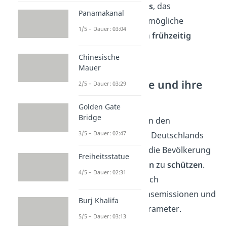
eines
Frühwarnsystems
, das
Panamakanal
sicherstellen soll, dass mögliche
1/5 – Dauer: 03:04
geologische Aktivitäten
frühzeitig
erkannt
werden.
Chinesische
Mauer
Frühwarnsysteme und ihre
2/5 – Dauer: 03:29
Bedeutung
Golden Gate
Bridge
Die Frühwarnsysteme in den
3/5 – Dauer: 02:47
vulkanischen Regionen Deutschlands
sind darauf ausgelegt, die Bevölkerung
Freiheitsstatue
vor möglichen
Gefahren
zu
schützen
.
4/5 – Dauer: 02:31
Sie messen kontinuierlich
Bodenbewegungen, Gasemissionen und
Burj Khalifa
andere geologische Parameter.
5/5 – Dauer: 03:13