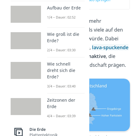
(00:13)
Aufbau der Erde
1/4 – Dauer: 02:52
In Deutschland gibt es mehr
vulkanische Gebiete
, als viele
auf den
Wie groß ist die
ersten Blick vermuten würde. Dabei
Erde?
geht es nicht um aktive,
lava-spuckende
2/4 – Dauer: 03:30
Vulkane,
sondern um
inaktive
, die
Wie schnell
heute vor allem die Landschaft prägen.
dreht sich die
Erde?
3/4 – Dauer: 03:40
Zeitzonen der
Erde
4/4 – Dauer: 03:39
Die Erde
Plattentektonik