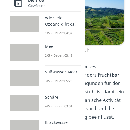
Die Erde
Gewässer
Wie viele
Ozeane gibt es?
1/5 – Dauer: 04:37
Meer
Kaiserstuhl
2/5 – Dauer: 03:48
Die vulkanischen
Böden
des
Süßwasser Meer
Kaiserstuhls sind besonders
fruchtbar
3/5 – Dauer: 05:28
und bieten ideale Bedingungen für den
Weinanbau. Der Kaiserstuhl ist damit ein
Schäre
Beispiel dafür, wie vulkanische Aktivität
4/5 – Dauer: 03:04
das heutige Landschaftsbild und die
wirtschaftliche Nutzung beeinflusst.
Brackwasser