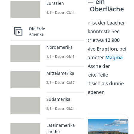
Der Laacher See — ein
Eurasien
Vulkan unter der Oberfläche
6/6 – Dauer: 03:14
Ein Beispiel für ein Maar ist der Laacher
Die Erde
See, der größte und bekannteste See
Amerika
der Eifel. Er entstand vor etwa
12.900
Nordamerika
Jahren
durch eine massive
Eruption
, bei
1/5 – Dauer: 06:13
der mehr als 6 Kubikkilometer
Magma
gefördert wurden. Die Asche der
Mittelamerika
Eruption wurde über weite Teile
2/5 – Dauer: 02:57
Europas verteilt und hat sich als dünne
Schicht in vielen Bodenebenen
Südamerika
abgesetzt.
3/5 – Dauer: 05:24
Lateinamerika
Länder