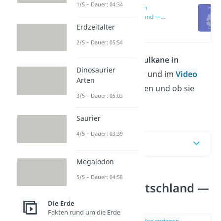
1/5 – Dauer: 04:34
Vulkane in
Deutschland —
einfach erklärt
Erdzeitalter
(00:13)
2/5 – Dauer: 05:54
Wusstest du, dass es
Vulkane in
Dinosaurier
Deutschland
gibt? Hier
und im
Video
Arten
erfährst du, wo sie liegen und ob sie
3/5 – Dauer: 05:03
noch aktiv sind.
Saurier
4/5 – Dauer: 03:39
Inhaltsübersicht
Megalodon
5/5 – Dauer: 04:58
Vulkane in Deutschland —
einfach erklärt
Die Erde
Fakten rund um die Erde
zur Stelle im Video springen