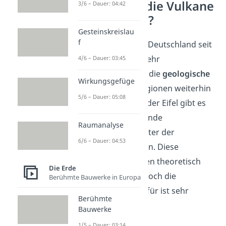
Wie aktiv sind die Vulkane
3/6 – Dauer: 04:42
in Deutschland?
Gesteinskreislau
f
Obwohl die Vulkane in Deutschland seit
Jahrtausenden nicht mehr
4/6 – Dauer: 03:45
ausgebrochen sind, ist die
geologische
Wirkungsgefüge
Aktivität
in einigen Regionen weiterhin
5/6 – Dauer: 05:08
spürbar
. Besonders in der Eifel gibt es
Anzeichen für tief liegende
Raumanalyse
Magmenkörper, die unter der
6/6 – Dauer: 04:53
Oberfläche schlummern. Diese
Magmenkörper
könnten theoretisch
Die Erde
wieder
aktiv
werden, doch die
Berühmte Bauwerke in Europa
Wahrscheinlichkeit
dafür ist sehr
Berühmte
gering
.
Bauwerke
1/5 – Dauer: 03:14