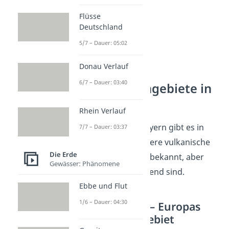
Flüsse
Deutschland
5/7 – Dauer: 05:02
Donau Verlauf
6/7 – Dauer: 03:40
Weitere Vulkangebiete in
Deutschland
Rhein Verlauf
Neben der Eifel und Bayern gibt es in
7/7 – Dauer: 03:37
Deutschland noch weitere vulkanische
Die Erde
Regionen
, die weniger bekannt, aber
Gewässer: Phänomene
nicht weniger faszinierend sind.
Ebbe und Flut
1/6 – Dauer: 04:30
Der Vogelsberg — Europas
größtes Vulkangebiet