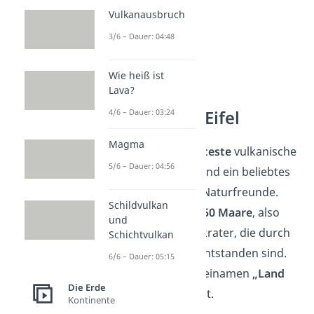
Vulkanausbruch
3/6 – Dauer: 04:48
Wie heiß ist
Lava?
4/6 – Dauer: 03:24
Vulkane in der Eifel
Magma
Die Eifel ist die
bekannteste
vulkanische
5/6 – Dauer: 04:56
Region Deutschlands und ein beliebtes
Ziel für Geologen und Naturfreunde.
Schildvulkan
Hier gibt es mehr als
350 Maare
, also
und
wassergefüllte Vulkankrater, die durch
Schichtvulkan
extreme Explosionen entstanden sind.
6/6 – Dauer: 05:15
Das hat der Eifel den Beinamen
„Land
Die Erde
der Maare“
eingebracht.
Kontinente