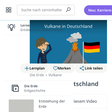
Suche
Neu: Karriere
Lernen lohnt sich!
Entdecke hier deine Chancen.
Lernplan
Merken
Link teilen
Die Erde
Vulkane
Vulkane in Deutschland
Die Erde
Erdgeschichte
Wichtige Inhalte in diesem Video
Entstehung der
Erde