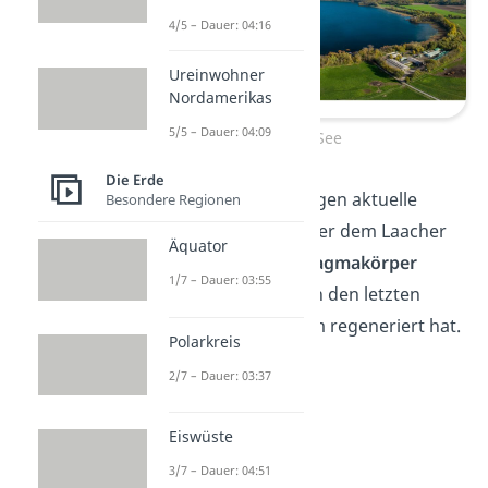
4/5 – Dauer: 04:16
Ureinwohner
Nordamerikas
5/5 – Dauer: 04:09
Laacher See
Die Erde
Interessanterweise zeigen aktuelle
Besondere Regionen
Forschungen, dass unter dem Laacher
Äquator
See immer noch ein
Magmakörper
1/7 – Dauer: 03:55
schlummert, der sich in den letzten
Jahrtausenden langsam regeneriert hat.
Polarkreis
2/7 – Dauer: 03:37
Eiswüste
3/7 – Dauer: 04:51