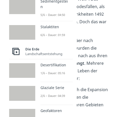
Sedimentgestei
führte zu zahlreichen Todesfällen, als
n
die
Europäer
diese Krankheiten 1492
5/6 – Dauer: 04:50
nach Amerika brachten. Doch das war
Stalaktiten
erst der Anfang.
6/6 – Dauer: 01:59
Als immer mehr Europäer nach
Nordamerika kamen, wurden die
Die Erde
Landschaftsentstehung
Ureinwohner nach und nach aus ihren
Heimatgebieten
verdrängt
. Mehrere
Desertifikation
Dinge veränderten das Leben der
1/6 – Dauer: 05:16
Ureinwohner für immer:
Glaziale Serie
Verdrängung:
Durch die Expansion
2/6 – Dauer: 04:39
der Europäer wurden die
Ureinwohner aus ihren Gebieten
Geofaktoren
gedrängt.