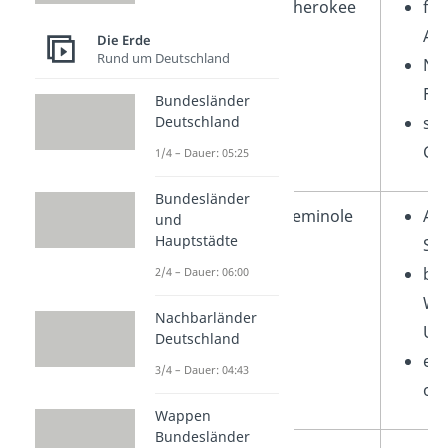
Südosten
Cherokee
for
Ac
Die Erde
Rund um Deutschland
Nu
Fl
Bundesländer
Deutschland
sta
Ges
1/4 – Dauer: 05:25
Bundesländer
Seminole
An
und
Hauptstädte
Su
bek
2/4 – Dauer: 06:00
Wi
Nachbarländer
Um
Deutschland
ehe
3/4 – Dauer: 04:43
org
Wappen
Bundesländer