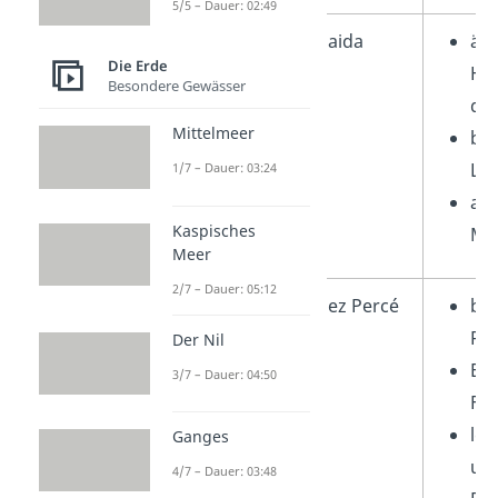
5/5 – Dauer: 02:49
Haida
ähn
Die Erde
Hol
Besondere Gewässer
die
Mittelmeer
bek
La
1/7 – Dauer: 03:24
an
Kaspisches
My
Meer
2/7 – Dauer: 05:12
Plateau
Nez Percé
be
Rei
Der Nil
Exp
3/7 – Dauer: 04:50
Fis
leb
Ganges
unt
4/7 – Dauer: 03:48