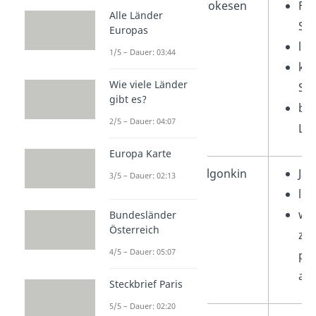
Nordosten
Irokesen
Föd
Alle Länder
St
Europas
leb
1/5 – Dauer: 03:44
kom
Wie viele Länder
St
gibt es?
bek
2/5 – Dauer: 04:07
Lan
Europa Karte
Algonkin
Jäg
3/5 – Dauer: 02:13
le
we
Bundesländer
Österreich
zen
4/5 – Dauer: 05:07
pol
als
Steckbrief Paris
5/5 – Dauer: 02:20