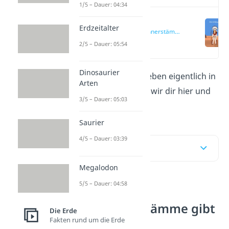
1/5 – Dauer: 04:34
Welche
Erdzeitalter
Ureinwohnerstämme
gibt es?
(03:02)
2/5 – Dauer: 05:54
Dinosaurier
Welche
Ureinwohner
leben eigentlich in
Arten
Amerika? Das erklären wir dir hier und
3/5 – Dauer: 05:03
im
Video!
Saurier
4/5 – Dauer: 03:39
Inhaltsübersicht
Megalodon
5/5 – Dauer: 04:58
Welche
Ureinwohnerstämme gibt
Die Erde
es?
Fakten rund um die Erde