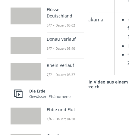
Be
Flüsse
Deutschland
Yakama
nut
5/7 – Dauer: 05:02
für
Fis
Donau Verlauf
leb
6/7 – Dauer: 03:40
sta
Ze
Rhein Verlauf
7/7 – Dauer: 03:37
Studyflix vernetzt: Hier ein Video aus einem
anderen Bereich
Die Erde
Gewässer: Phänomene
Ebbe und Flut
1/6 – Dauer: 04:30