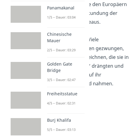
Pferden erleichterte den Europäern
Panamakanal
die Jagd und die Erkundung der
1/5 – Dauer: 03:04
Prärie und des Plateaus.
Chinesische
Friedensverträge:
Viele
Mauer
Ureinwohner wurden gezwungen,
2/5 – Dauer: 03:29
Verträge zu unterzeichnen, die sie in
Golden Gate
„Indianerreservate“ drängten und
Bridge
ihnen ihre Rechte auf ihr
3/5 – Dauer: 02:47
angestammtes Land nahmen.
Freiheitsstatue
4/5 – Dauer: 02:31
Burj Khalifa
5/5 – Dauer: 03:13