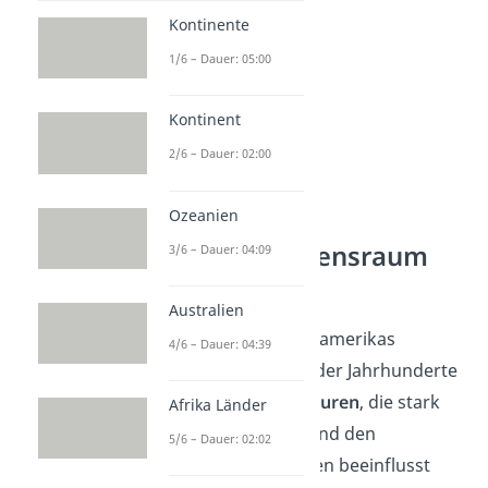
Kontinente
1/6 – Dauer: 05:00
Kontinent
2/6 – Dauer: 02:00
Ozeanien
Kultur und Lebensraum
3/6 – Dauer: 04:09
der Stämme
Australien
Die
Ureinwohner
Nordamerikas
4/6 – Dauer: 04:39
entwickelten im Laufe der Jahrhunderte
viele verschiedene
Kulturen
, die stark
Afrika Länder
von ihrer Umgebung und den
5/6 – Dauer: 02:02
verfügbaren Ressourcen beeinflusst