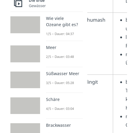
Die Erde
Dia
Gewässer
Wie viele
Chumash
be
Ozeane gibt es?
und
1/5 – Dauer: 04:37
leb
Pl
Meer
rei
2/5 – Dauer: 03:48
Üb
Süßwasser Meer
Nordwestküste
Tlingit
be
3/5 – Dauer: 05:28
To
ko
Schäre
Hol
4/5 – Dauer: 03:04
mat
Ges
Brackwasser