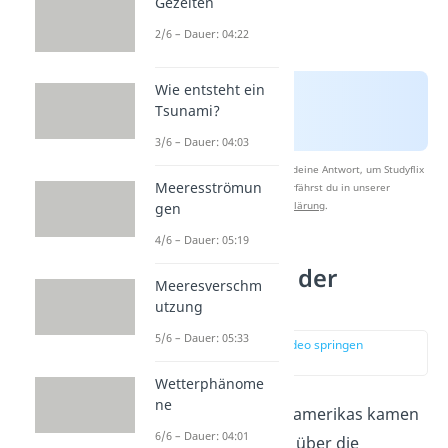
Gezeiten
2/6 – Dauer: 04:22
Wie entsteht ein
Tsunami?
3/6 – Dauer: 04:03
Nach Beantwortung speichern wir deine Antwort, um Studyflix
Meeresströmun
zu verbessern. Mehr dazu erfährst du in unserer
Datenschutzerklärung
.
gen
4/6 – Dauer: 05:19
Die Geschichte der
Meeresverschm
Ureinwohner
utzung
5/6 – Dauer: 05:33
zur Stelle im Video springen
(00:13)
Wetterphänome
ne
Die
Ureinwohner
Nordamerikas kamen
6/6 – Dauer: 04:01
vor etwa
15.000 Jahren
über die