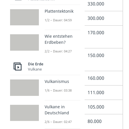
Navajo
330.000
Plattentektonik
Cherokee
300.000
1/2 – Dauer: 04:59
Sioux (Lakota,
170.000
Wie entstehen
Dakota, Nakota)
Erdbeben?
2/2 – Dauer: 04:27
Chippewa
150.000
(Ojibwe)
Die Erde
Vulkane
Choctaw
160.000
Vulkanismus
1/6 – Dauer: 03:38
Apache
111.000
Blackfeet (Siksika)
105.000
Vulkane in
Deutschland
Irokesen
80.000
2/6 – Dauer: 02:47