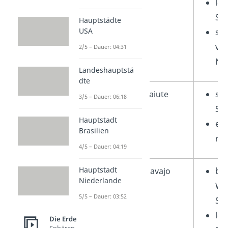
leb
St
Hauptstädte
USA
sta
ve
2/5 – Dauer: 04:31
Na
Landeshauptstä
dte
Paiute
seh
3/5 – Dauer: 06:18
Sh
Hauptstadt
ei
Brasilien
rit
4/5 – Dauer: 04:19
Hauptstadt
Südwesten
Navajo
be
Niederlande
We
5/5 – Dauer: 03:52
Sil
leb
Die Erde
Sphären