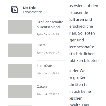
Beringia-Landbrücke aus Asien auf den
Die Erde
Landschaften
Kontinent. Über die Jahrtausende
bildeten sie vielfältige
Kulturen
und
Großlandschafte
passten sich an die unterschiedliche
n Deutschland
Umgebungen
Amerikas an. So lebten
1/6 – Dauer: 04:09
einige nomadisch als Jäger und
Küste
Sammler, während andere sesshafte
2/6 – Dauer: 04:27
Gemeinschaften mit fortschrittlichen
landwirtschaftlichen Praktiken bildeten.
Steilküste
Abgeschnitten vom Rest der Welt
3/6 – Dauer: 02:25
nahmen sie nicht an den großen
technologischen
Fortschritten teil.
Oasen
Zudem entwickelten sie auch keine
4/6 – Dauer: 04:17
Immunitäten für die typischen
Krankheiten
der „alten Welt“. Das