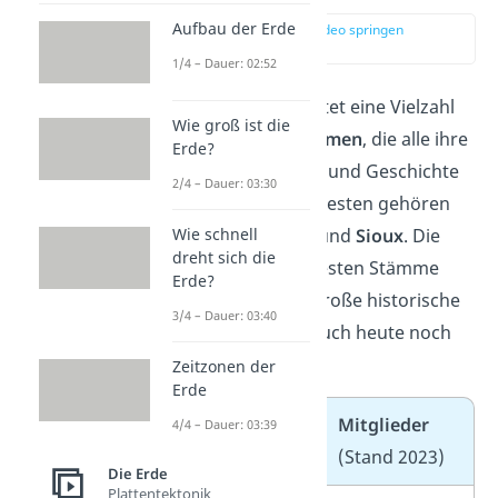
Aufbau der Erde
zur Stelle im Video springen
(03:02)
1/4 – Dauer: 02:52
Nordamerika beheimatet eine Vielzahl
Wie groß ist die
von
Ureinwohnerstämmen
, die alle ihre
Erde?
eigene Kultur, Sprache und Geschichte
2/4 – Dauer: 03:30
haben. Zu den bekanntesten gehören
die
Cherokee
,
Navajo
und
Sioux
. Die
Wie schnell
dreht sich die
folgenden 10 bekanntesten Stämme
Erde?
haben nicht nur eine große historische
3/4 – Dauer: 03:40
Bedeutung, sondern auch heute noch
viele Mitglieder:
Zeitzonen der
Erde
Stamm
Mitglieder
4/4 – Dauer: 03:39
(Stand 2023)
Die Erde
Plattentektonik