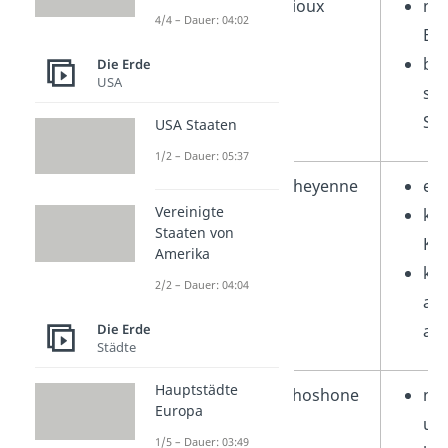
Great Plains
Sioux
no
4/4 – Dauer: 04:02
(Prärie)
Büf
bek
Die Erde
USA
spi
Son
USA Staaten
1/2 – Dauer: 05:37
Cheyenne
ebe
Vereinigte
ko
Staaten von
Kri
Amerika
kul
2/2 – Dauer: 04:04
abe
Die Erde
and
Städte
Hauptstädte
Great Basin
Shoshone
no
Europa
un
1/5 – Dauer: 03:49