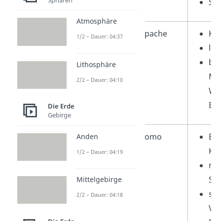
Spr
Atmosphäre
Apache
Kri
1/2 – Dauer: 04:37
leb
bek
Lithosphäre
Mob
2/2 – Dauer: 04:10
Wi
Ein
Die Erde
Gebirge
Kalifornien
Pomo
Exp
Anden
Kor
1/2 – Dauer: 04:19
nut
Sa
Mittelgebirge
spr
2/2 – Dauer: 04:18
Vie