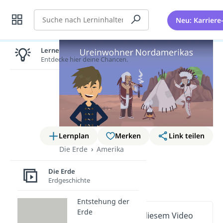
Suche
Neu: Karriere
Lernen lohnt sich!
Entdecke hier deine Chancen.
Lernplan
Merken
Link teilen
Die Erde
Amerika
Ureinwohner
Die Erde
Nordamerikas
Erdgeschichte
Entstehung der
Erde
Wichtige Inhalte in diesem Video