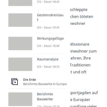
3/6 – Dauer: 04:42
Krankheiten:
Eingeschleppte
Gesteinskreislau
Krankheiten wie Pocken töteten
f
etwa 90 % der Ureinwohner
4/6 – Dauer: 03:45
Amerikas.
Wirkungsgefüge
Christianisierung:
Missionare
5/6 – Dauer: 05:08
versuchten, die Ureinwohner zum
Christentum zu bekehren. Ihre
Raumanalyse
eigenen religiösen Traditionen
6/6 – Dauer: 04:53
wurden unterdrückt und oft
verboten.
Die Erde
Berühmte Bauwerke in Europa
Büffeljagd:
Durch Sportjagden auf
Berühmte
Bauwerke
Büffel zerstörten die Europäer
gezielt die Lebensgrundlage vieler
1/5 – Dauer: 03:14