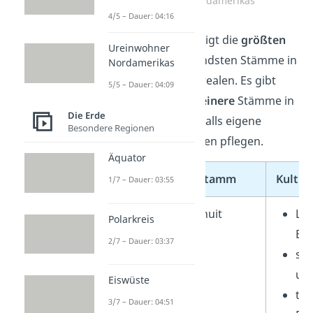
Kulturareale Nordamerikas
4/5 – Dauer: 04:16
Die folgende Tabelle zeigt die
größten
Ureinwohner
und
kulturell
bedeutendsten Stämme in
Nordamerikas
den jeweiligen Kulturarealen. Es gibt
5/5 – Dauer: 04:09
jedoch viele weitere
kleinere
Stämme in
Die Erde
jeder Region, die ebenfalls eigene
Besondere Regionen
Kulturen und Traditionen pflegen.
Äquator
Kulturareal
Stamm
Kultur
1/7 – Dauer: 03:55
Arktis
Inuit
Le
Polarkreis
Be
2/7 – Dauer: 03:37
spe
und
Eiswüste
tra
3/7 – Dauer: 04:51