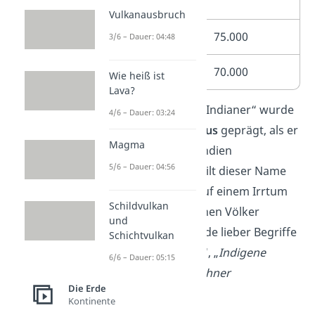
(Haudenosaunee)
Vulkanausbruch
Pueblo
75.000
3/6 – Dauer: 04:48
Creek (Muscogee)
70.000
Wie heiß ist
Lava?
Übrigens:
Der Begriff „Indianer“ wurde
4/6 – Dauer: 03:24
von
Christoph Kolumbus
geprägt, als er
Magma
1492 dachte, er sei in Indien
5/6 – Dauer: 04:56
angekommen. Heute gilt dieser Name
als
abwertend
, da er auf einem Irrtum
Schildvulkan
basiert und alle indigenen Völker
und
pauschalisiert. Verwende lieber Begriffe
Schichtvulkan
wie „
Native Americans
“, „
Indigene
6/6 – Dauer: 05:15
Völker
“ oder „
Ureinwohner
Die Erde
Nordamerikas
“.
Kontinente