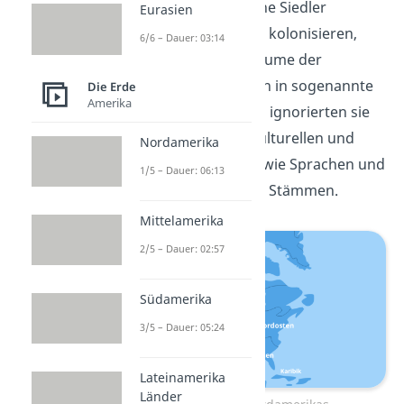
wurden. Als europäische Siedler
Eurasien
begannen, das Land zu kolonisieren,
6/6 – Dauer: 03:14
teilten sie die Lebensräume der
Ureinwohner willkürlich in sogenannte
Die Erde
Amerika
Kulturareale
ein. Dabei ignorierten sie
oft die tatsächlichen kulturellen und
Nordamerika
sozialen Unterschiede wie Sprachen und
1/5 – Dauer: 06:13
Konflikte zwischen den Stämmen.
Mittelamerika
2/5 – Dauer: 02:57
Südamerika
3/5 – Dauer: 05:24
Lateinamerika
Länder