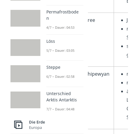
Ba
Permafrostbode
n
Subarktis
Cree
Jä
4/7 – Dauer: 04:53
nu
Sc
Löss
sta
5/7 – Dauer: 03:05
ge
Steppe
Chipewyan
no
6/7 – Dauer: 02:58
nut
ähn
Unterschied
Leb
Arktis Antarktis
Cre
7/7 – Dauer: 04:48
Sp
Die Erde
Europa