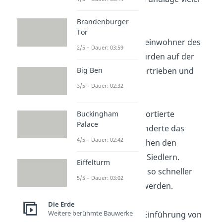
Prärie-Stämme.
Brandenburger
Tor
Goldrausch:
Die Ureinwohner des
2/5 – Dauer: 03:59
großen Beckens wurden auf der
Suche nach Gold vertrieben und
Big Ben
getötet.
3/5 – Dauer: 02:32
Waffenimport:
Importierte
Buckingham
Palace
Schusswaffen veränderte das
4/5 – Dauer: 02:42
Machtgefüge zwischen den
Ureinwohnern und Siedlern.
Eiffelturm
Aufstände konnten so schneller
5/5 – Dauer: 03:02
niedergeschlagen werden.
Die Erde
Weitere berühmte Bauwerke
Pferdeimport:
Die Einführung von