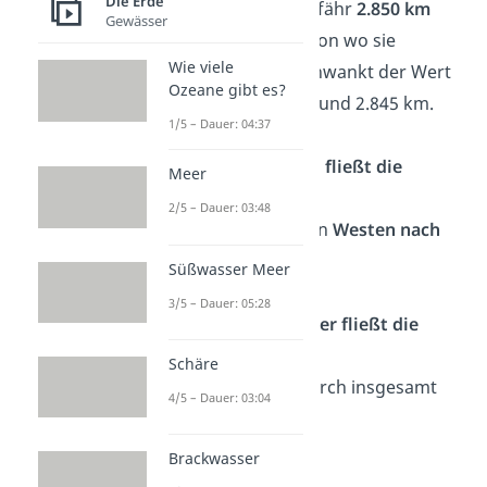
Die Erde
Die Donau ist ungefähr
2.850 km
Gewässer
lang.
Je nachdem, von wo sie
Wie viele
gemessen wird, schwankt der Wert
Ozeane gibt es?
zwischen 2.888 km und 2.845 km.
1/5 – Dauer: 04:37
In welche Richtung fließt die
Meer
Donau?
2/5 – Dauer: 03:48
Die Donau fließt von
Westen nach
Osten
.
Süßwasser Meer
3/5 – Dauer: 05:28
Durch welche Länder fließt die
Donau?
Schäre
Die Donau fließt durch insgesamt
4/5 – Dauer: 03:04
zehn Länder
:
Deutschland
Brackwasser
Österreich