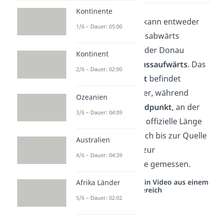
Kontinente
Die Länge von Flüssen kann entweder
1/6 – Dauer: 05:00
flussaufwärts oder flussabwärts
gemessen werden. Bei der Donau
Kontinent
erfolgt die Messung
flussaufwärts
. Das
2/6 – Dauer: 02:00
bedeutet, ihr
Nullpunkt
befindet
sich am Schwarzen Meer, während
Ozeanien
Kilometer 2.888, der
Endpunkt
, an der
3/6 – Dauer: 04:09
Quelle der Breg ist.
Die offizielle Länge
der Donau wird demnach bis zur Quelle
Australien
der Breg und nicht bis zur
4/6 – Dauer: 04:39
Donaueschingen-Quelle gemessen.
Studyflix vernetzt: Hier ein Video aus einem
Afrika Länder
anderen Bereich
5/6 – Dauer: 02:02