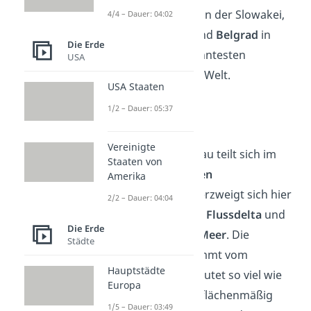
Österreich,
Bratislava
in der Slowakei,
4/4 – Dauer: 04:02
Budapest
in Ungarn und
Belgrad
in
Die Erde
Serbien die wohl bekanntesten
USA
Donaumetropolen der Welt.
USA Staaten
1/2 – Dauer: 05:37
Donaudelta
Vereinigte
Die Mündung der Donau teilt sich im
Staaten von
rumänisch-ukrainischen
Amerika
Grenzgebiet
auf. Sie verzweigt sich hier
2/2 – Dauer: 04:04
zu einem sogenannten
Flussdelta
und
Die Erde
mündet ins
Schwarze Meer
. Die
Städte
Bezeichnung Delta kommt vom
Hauptstädte
Griechischen und bedeutet so viel wie
Europa
Dreieck
. Davon liegen flächenmäßig
1/5 – Dauer: 03:49