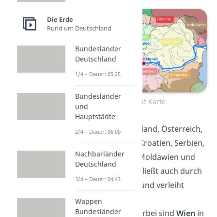
Die Erde
Rund um Deutschland
Bundesländer
Deutschland
1/4 – Dauer: 05:25
Bundesländer
Donau Verlauf Karte
und
Hauptstädte
Darunter sind Deutschland, Österreich,
2/4 – Dauer: 06:00
die Slowakei, Ungarn, Kroatien, Serbien,
Nachbarländer
Rumänien, Bulgarien, Moldawien und
Deutschland
die Ukraine. Der Fluss fließt auch durch
3/4 – Dauer: 04:43
viele
bekannte Städte
und verleiht
diesen den Namen
Wappen
Bundesländer
Donaumetropolen
.
Hierbei sind
Wien
in