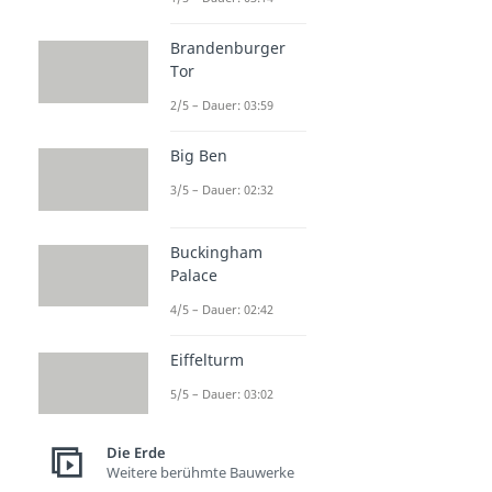
Mittelmeer
Dauer: 03:24
Brandenburger
Kaspisches Meer
Tor
Dauer: 05:12
Der Nil
2/5 – Dauer: 03:59
Dauer: 04:50
Ganges
Big Ben
Dauer: 03:48
Flüsse Deutschland
3/5 – Dauer: 02:32
Dauer: 05:02
Donau Verlauf
Buckingham
Dauer: 03:40
Palace
Rhein Verlauf
Dauer: 03:37
4/5 – Dauer: 02:42
Eiffelturm
5/5 – Dauer: 03:02
Die Erde
Weitere berühmte Bauwerke