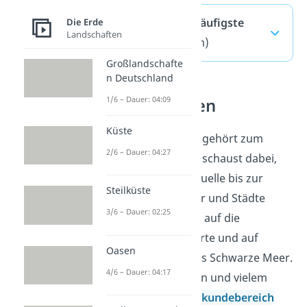
Donau Verlauf — häufigste
Die Erde
Landschaften
Fragen
(ausklappen)
Großlandschafte
n Deutschland
1/6 – Dauer: 04:09
Flüsse verstehen
Küste
Der Verlauf der Donau gehört zum
2/6 – Dauer: 04:27
Themenfeld Flüsse. Du schaust dabei,
wie ein Fluss von der Quelle bis zur
Steilküste
Mündung durch Länder und Städte
3/6 – Dauer: 02:25
fließt. Dabei achtest du auf die
Reihenfolge auf der Karte und auf
Oasen
wichtige Punkte wie das Schwarze Meer.
4/6 – Dauer: 04:17
Zu Quellen, Mündungen und vielem
mehr findest du im
Erdkundebereich