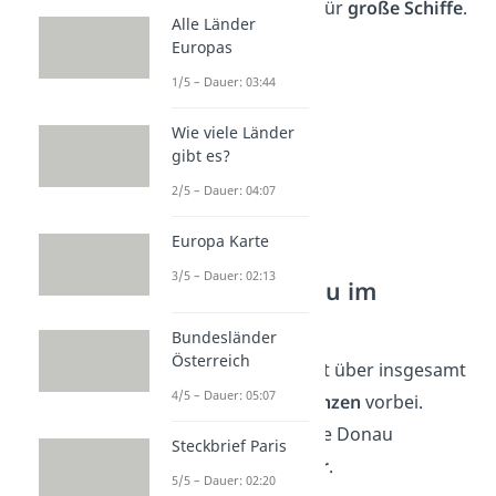
nun auch breit genug für
große Schiffe
.
Alle Länder
Europas
1/5 – Dauer: 03:44
Wie viele Länder
gibt es?
2/5 – Dauer: 04:07
Europa Karte
3/5 – Dauer: 02:13
Verlauf der Donau im
Ausland
Bundesländer
Österreich
Der Donauverlauf führt über insgesamt
4/5 – Dauer: 05:07
1.071 km
an
Staatsgrenzen
vorbei.
Hierdurch verbindet die Donau
Steckbrief Paris
insgesamt
zehn Länder
.
5/5 – Dauer: 02:20