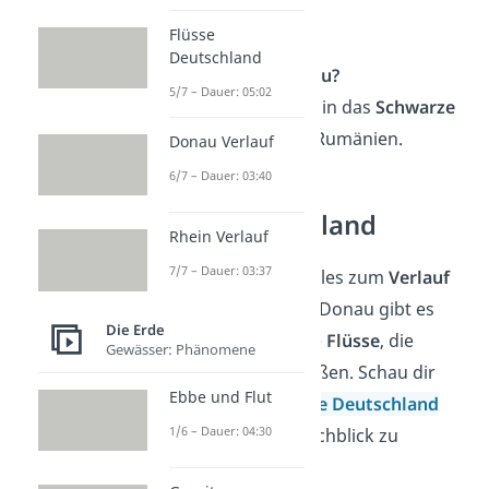
Quelle.
Flüsse
Deutschland
Wo endet die Donau?
5/7 – Dauer: 05:02
Die Donau mündet in das
Schwarze
Meer
bei
Sulina
in Rumänien.
Donau Verlauf
6/7 – Dauer: 03:40
Flüsse Deutschland
Rhein Verlauf
7/7 – Dauer: 03:37
Super! Jetzt weißt du alles zum
Verlauf
der Donau
. Neben der Donau gibt es
Die Erde
aber noch viele weitere
Flüsse
, die
Gewässer: Phänomene
durch Deutschland fließen. Schau dir
Ebbe und Flut
jetzt unser Video
Flüsse Deutschland
1/6 – Dauer: 04:30
an, um den vollen Durchblick zu
bekommen!