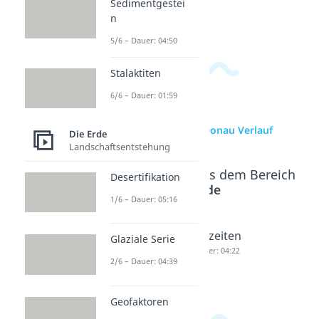
Sedimentgestei
passende Videos.
n
5/6 – Dauer: 04:50
Stalaktiten
6/6 – Dauer: 01:59
zur Videoseite: Donau Verlauf
Die Erde
Landschaftsentstehung
Beliebte Inhalte aus dem Bereich
Desertifikation
Die Erde
1/6 – Dauer: 05:16
Rhein
Ebbe und
Gezeiten
Glaziale Serie
Verlauf
Flut
Dauer: 04:22
2/6 – Dauer: 04:39
Dauer: 03:37
Dauer: 04:30
Geofaktoren