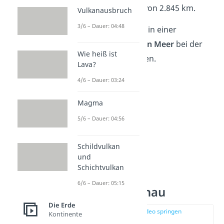
hat sie eine Länge von 2.845 km.
Vulkanausbruch
3/6 – Dauer: 04:48
Der Fluss Donau endet in einer
Mündung im
Schwarzen Meer
bei der
Wie heiß ist
Stadt Sulina in Rumänien.
Lava?
4/6 – Dauer: 03:24
Magma
5/6 – Dauer: 04:56
Schildvulkan
und
Schichtvulkan
6/6 – Dauer: 05:15
Verlauf der Donau
Die Erde
zur Stelle im Video springen
Kontinente
(01:21)