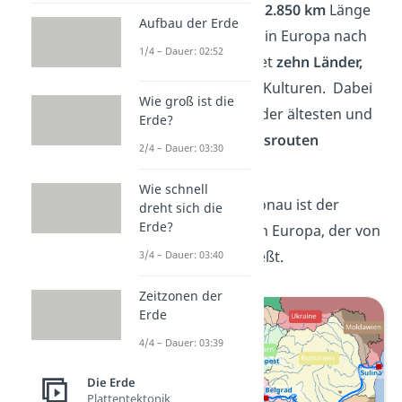
Die Donau ist mit rund
2.850 km
Länge
Aufbau der Erde
der
zweitlängste
Fluss in Europa nach
1/4 – Dauer: 02:52
der Wolga. Sie verbindet
zehn Länder,
alle mit verschiedenen Kulturen. Dabei
Wie groß ist die
gilt die Donau als eine der ältesten und
Erde?
bedeutendsten
Handelsrouten
2/4 – Dauer: 03:30
von ganz Europa.
Wie schnell
Schon gewusst?
Die Donau ist der
dreht sich die
Erde?
einzige größere Fluss in Europa, der von
Westen nach Osten
fließt.
3/4 – Dauer: 03:40
Zeitzonen der
Erde
4/4 – Dauer: 03:39
Die Erde
Plattentektonik