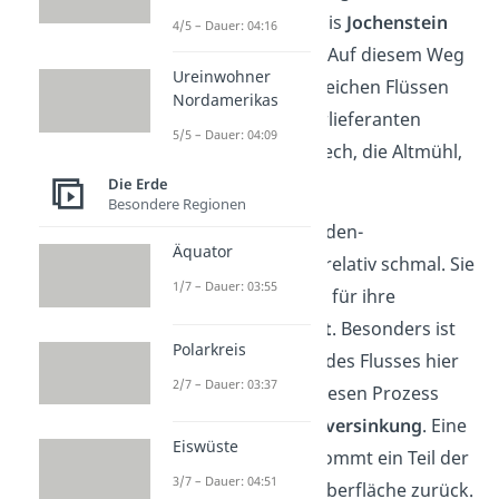
von
Donaueschingen
bis
Jochenstein
4/5 – Dauer: 04:16
um die
663 km
zurück. Auf diesem Weg
Ureinwohner
bekommt sie von zahlreichen Flüssen
Nordamerikas
Wasser. Zu den Wasserlieferanten
5/5 – Dauer: 04:09
gehören die Iller, der Lech, die Altmühl,
die Isar und die Inn.
Die Erde
Besondere Regionen
Die
Obere Donau
in Baden-
Äquator
Württemberg ist noch relativ schmal. Sie
1/7 – Dauer: 03:55
ist bekannt und beliebt für ihre
landschaftliche Vielfalt
. Besonders ist
Polarkreis
vor allem, dass ein Teil des Flusses hier
2/7 – Dauer: 03:37
im Boden versickert. Diesen Prozess
nennst du auch
Donauversinkung
. Eine
Eiswüste
kurze Strecke später kommt ein Teil der
3/7 – Dauer: 04:51
Donau wieder an die Oberfläche zurück.