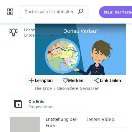
Suche
Neu: Karriere
Lernen lohnt sich!
Entdecke hier deine Chancen.
Lernplan
Merken
Link teilen
Die Erde
Besondere Gewässer
Donau Verlauf
Die Erde
Erdgeschichte
Wichtige Inhalte in diesem Video
Entstehung der
Erde