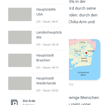
80% in Rumänien und 20% in der
Ukraine. Das Dreieck wird durch seine
Hauptstädte
USA
drei Hauptarme
verbunden: durch den
Sankt Georg-Arm, den Chilia-Arm und
2/5 – Dauer: 04:31
den Sulina-Arm.
Landeshauptstä
dte
3/5 – Dauer: 06:18
Hauptstadt
Brasilien
4/5 – Dauer: 04:19
Hauptstadt
Niederlande
Donaudelta
5/5 – Dauer: 03:52
Heute leben nur sehr wenige Menschen
Die Erde
im Donaudelta, denn es steht unter
Sphären