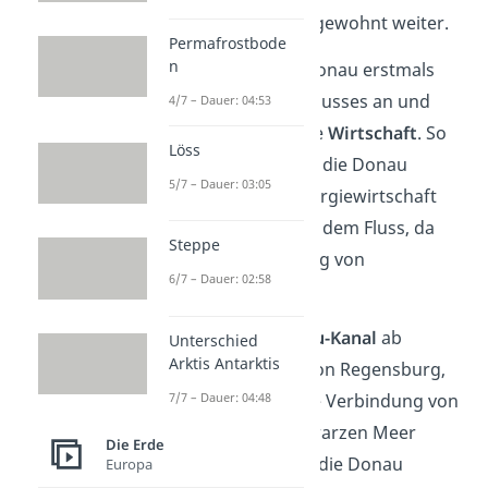
Dieser fließt dann wie gewohnt weiter.
Permafrostbode
n
In
Bayern
nimmt die Donau erstmals
richtige Gestalt eines Flusses an und
4/7 – Dauer: 04:53
wird interessant für die
Wirtschaft
. So
Löss
können
Schiffe ab
Ulm
die Donau
5/7 – Dauer: 03:05
befahren. Auch die Energiewirtschaft
zieht einen Nutzen aus dem Fluss, da
Steppe
das Wasser zur Kühlung von
6/7 – Dauer: 02:58
Kraftwerken dient.
Durch den
Main-Donau-Kanal
ab
Unterschied
Arktis Antarktis
Kelheim, in der Nähe von Regensburg,
7/7 – Dauer: 04:48
wird eine sehr wichtige Verbindung von
der Nordsee zum Schwarzen Meer
Die Erde
geschaffen. Ab hier ist die Donau
Europa