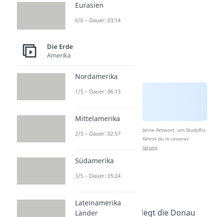
Eurasien
6/6 – Dauer: 03:14
Die Erde
Amerika
Nordamerika
1/5 – Dauer: 06:13
Mittelamerika
Nach Beantwortung speichern wir deine Antwort, um Studyflix
2/5 – Dauer: 02:57
zu verbessern. Mehr dazu erfährst du in unserer
Datenschutzerklärung
.
Südamerika
Donau Verlauf in
3/5 – Dauer: 05:24
Deutschland
Lateinamerika
Auf deutschem Gebiet legt die Donau
Länder