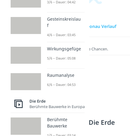
3/6 – Dauer: 04:42
Gesteinskreislau
f
zur Videoseite: Donau Verlauf
4/6 – Dauer: 03:45
Lernen lohnt sich!
Wirkungsgefüge
Entdecke hier deine Chancen.
5/6 – Dauer: 05:08
Raumanalyse
6/6 – Dauer: 04:53
Die Erde
Berühmte Bauwerke in Europa
Berühmte
Weitere Inhalte: Die Erde
Bauwerke
Besondere Gewässer
1/5 – Dauer: 03:14