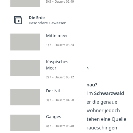
5/5 – Dauer: 02:49
die Slowakei
Ungarn
Die Erde
Besondere Gewässer
Kroatien
Serbien
Mittelmeer
Rumänien
1/7 – Dauer: 03:24
Bulgarien
Moldawien
Kaspisches
und die Ukraine.
Meer
2/7 – Dauer: 05:12
Wo beginnt die Donau?
Der Nil
Die Donau beginnt im
Schwarzwald
3/7 – Dauer: 04:50
in Deutschland.
Über die genaue
Quelle sind sich Anwohner jedoch
Ganges
uneinig. Zur Wahl stehen eine Quelle
4/7 – Dauer: 03:48
in Breg und die Donaueschingen-