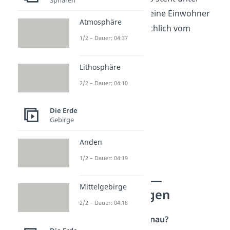
hohem
Naturschutz
. Seine Einwohner
Atmosphäre
ernähren sich hauptsächlich vom
1/2 – Dauer: 04:37
Fischfang.
Lithosphäre
2/2 – Dauer: 04:10
Die Erde
Gebirge
Anden
1/2 – Dauer: 04:19
Donau Verlauf —
Mittelgebirge
Wichtigste Fragen
2/2 – Dauer: 04:18
Wie lang ist die Donau?