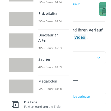
1/5 – Dauer: 04:34
Donau Verlauf —
Überblick
Erdzeitalter
(00:12)
2/5 – Dauer: 05:54
Alles über die
Donau
und ihren
Verlauf
Dinosaurier
erfährst du hier und im
Video
!
Arten
3/5 – Dauer: 05:03
Inhaltsübersicht
Saurier
4/5 – Dauer: 03:39
Donau Verlauf —
Megalodon
Überblick
5/5 – Dauer: 04:58
zur Stelle im Video springen
(00:12)
Die Erde
Fakten rund um die Erde