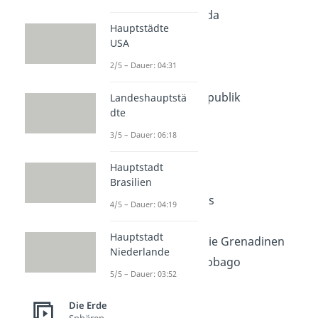
Antigua und Barbuda
Hauptstädte
Bahamas
USA
Barbados
2/5 – Dauer: 04:31
Dominica
Dominikanische Republik
Landeshauptstä
dte
Grenada
3/5 – Dauer: 06:18
Haiti
Jamaika
Hauptstadt
Kuba
Brasilien
Saint Kitts und Nevis
4/5 – Dauer: 04:19
Saint Lucia
Hauptstadt
Saint Vincent und die Grenadinen
Niederlande
und Trinidad und Tobago
5/5 – Dauer: 03:52
Die Erde
Sphären