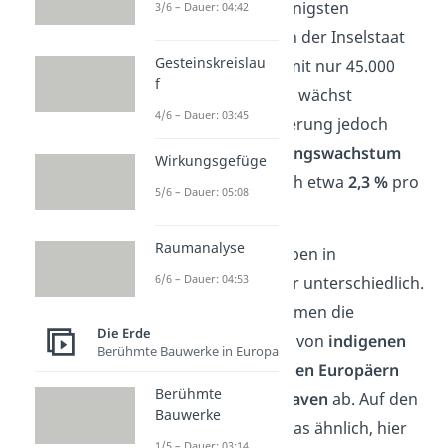
Mittelamerikas. Die wenigsten
3/6 – Dauer: 04:42
Bewohner hat dagegen der Inselstaat
Gesteinskreislau
Saint Kitts und Nevis
mit nur 45.000
f
Einwohnern. Allgemein wächst
4/6 – Dauer: 03:45
Mittelamerikas Bevölkerung jedoch
schnell: Das
Bevölkerungswachstum
Wirkungsgefüge
beträgt durchschnittlich etwa
2,3 %
pro
5/6 – Dauer: 05:08
Jahr.
Raumanalyse
Die Bevölkerungsgruppen in
6/6 – Dauer: 04:53
Mittelamerika sind sehr unterschiedlich.
Auf dem Festland stammen die
Die Erde
Menschen vorwiegend von
indigenen
Berühmte Bauwerke in Europa
Völkern,
eingewanderten Europäern
Berühmte
oder
afrikanischen Sklaven
ab. Auf den
Bauwerke
karibischen Inseln ist das ähnlich, hier
1/5 – Dauer: 03:14