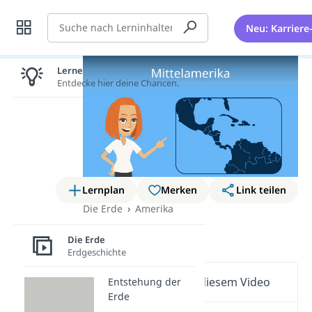
Suche
Neu: Karriere
Lernen lohnt sich!
Entdecke hier deine Chancen.
Lernplan
Merken
Link teilen
Die Erde
Amerika
Mittelamerika
Die Erde
Erdgeschichte
Wichtige Inhalte in diesem Video
Entstehung der
Erde