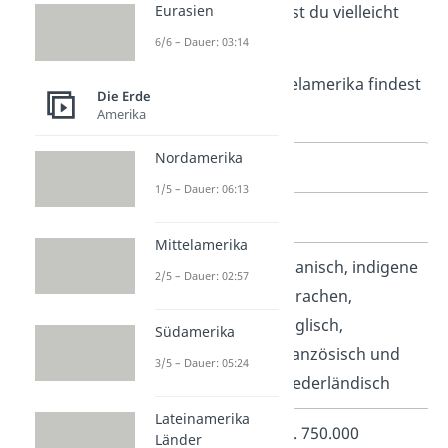
Länder, von einigen hast du vielleicht
Eurasien
schon einmal gehört.
6/6 – Dauer: 03:14
Das Wichtigste zu Mittelamerika findest
Die Erde
du hier im
Steckbrief:
Amerika
Nordamerika
Mittelamerika
1/5 – Dauer: 06:13
Länder
20
Mittelamerika
Sprachen
Spanisch, indigene
2/5 – Dauer: 02:57
Sprachen,
Englisch,
Südamerika
Französisch und
3/5 – Dauer: 05:24
Niederländisch
Lateinamerika
Fläche
ca. 750.000
Länder