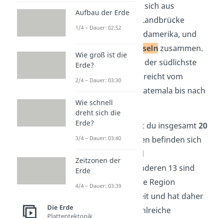
Nordamerika.
Sie setzt sich aus
Aufbau der Erde
Zentralamerika
, einer Landbrücke
1/4 – Dauer: 02:52
zwischen Nord- und Südamerika, und
aus den
karibischen Inseln
zusammen.
Wie groß ist die
Mittelamerika ist dabei der südlichste
Erde?
Teil Nordamerikas und reicht vom
2/4 – Dauer: 03:30
Süden Mexikos und Guatemala bis nach
Wie schnell
Panama.
dreht sich die
Erde?
Zu Mittelamerika zählst du insgesamt
20
Länder.
Sieben von ihnen befinden sich
3/4 – Dauer: 03:40
dabei auf dem Festland
Zeitzonen der
Zentralamerikas, die anderen 13 sind
Erde
Inseln in der Karibik. Die Region
4/4 – Dauer: 03:39
erstreckt sich recht breit und hat daher
Die Erde
zwei Zeitzonen
und zahlreiche
Plattentektonik