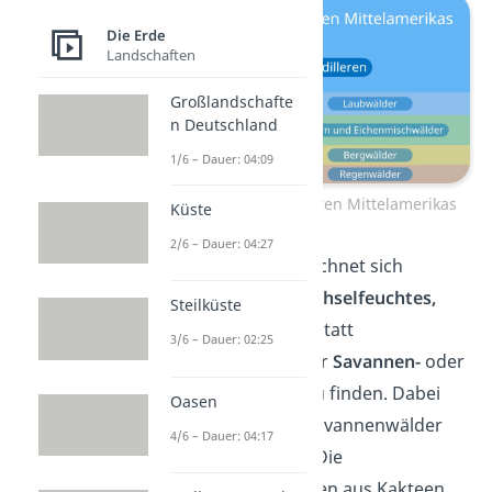
Die Erde
Landschaften
Großlandschafte
n Deutschland
1/6 – Dauer: 04:09
Waldzonen der Kordilleren Mittelamerikas
Küste
2/6 – Dauer: 04:27
Die pazifische Seite zeichnet sich
dagegen durch ihr
wechselfeuchtes,
Steilküste
tropisches
Klima aus. Statt
3/6 – Dauer: 02:25
Regenwäldern sind hier
Savannen-
oder
auch
Trockenwälder
zu finden. Dabei
Oasen
hängt die Grüne der Savannenwälder
4/6 – Dauer: 04:17
vom Niederschlag ab. Die
Trockenwälder bestehen aus Kakteen