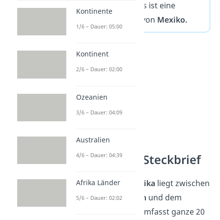
zu Mittelamerika. Das ist eine
Kontinente
Landenge im Süden von
Mexiko.
1/6 – Dauer: 05:00
Kontinent
2/6 – Dauer: 02:00
Ozeanien
3/6 – Dauer: 04:09
Australien
4/6 – Dauer: 04:39
Mittelamerika Steckbrief
Afrika Länder
Die Region
Mittelamerika
liegt zwischen
dem
Pazifischen Ozean
und dem
5/6 – Dauer: 02:02
Karibischen Meer
. Es umfasst ganze 20