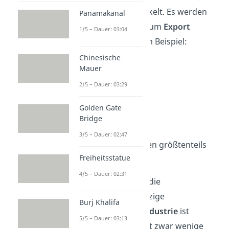
besonders
weit entwickelt. Es werden
Panamakanal
hauptsächlich Waren zum
Export
1/5 – Dauer: 03:04
gefertigt, darunter zum Beispiel:
Chinesische
Kaffee
Mauer
Bananen
2/5 – Dauer: 03:29
Kautschuk
Tabak
Golden Gate
Bridge
und Baumwolle
3/5 – Dauer: 02:47
Den
Eigenbedarf
decken größtenteils
Freiheitsstatue
Reis, Mais und Bohnen.
4/5 – Dauer: 02:31
Für viele Menschen ist die
Landwirtschaft
die einzige
Burj Khalifa
Einnahmequelle, die
Industrie
ist
5/5 – Dauer: 03:13
unterentwickelt. Es gibt zwar wenige