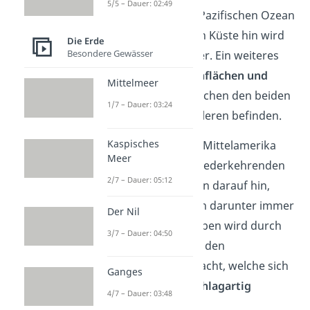
5/5 – Dauer: 02:49
Das Gebirge fällt zum Pazifischen Ozean
steil ab, zur karibischen Küste hin wird
Die Erde
Besondere Gewässer
es dagegen eher flacher. Ein weiteres
Highlight sind die
Hochflächen und
Mittelmeer
Bergseen
, die sich zwischen den beiden
1/7 – Dauer: 03:24
Hauptzügen der Kordilleren befinden.
Kaspisches
Auch
Erdbeben
sind in Mittelamerika
Meer
keine Seltenheit. Die wiederkehrenden
2/7 – Dauer: 05:12
Erdbewegungen deuten darauf hin,
dass sich die Erdplatten darunter immer
Der Nil
noch bewegen. Das Beben wird durch
3/7 – Dauer: 04:50
starke Spannungen
an den
Plattengrenzen verursacht, welche sich
Ganges
bei einem Erdbeben
schlagartig
4/7 – Dauer: 03:48
entladen
.