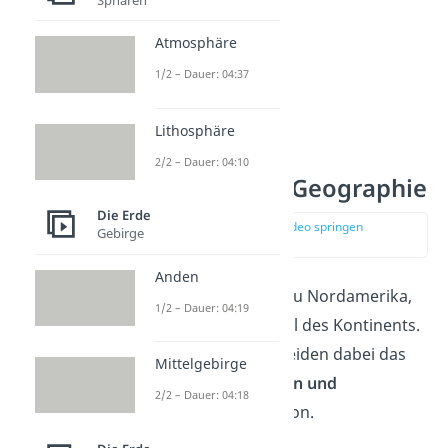
Atmosphäre
1/2 – Dauer: 04:37
Lithosphäre
2/2 – Dauer: 04:10
Mittelamerika Geographie
Die Erde
zur Stelle im Video springen
Gebirge
(00:31)
Anden
Mittelamerika gehört zu Nordamerika,
1/2 – Dauer: 04:19
es ist der südlichste Teil des Kontinents.
Geographen unterscheiden dabei das
Mittelgebirge
Festland
von den
Inseln und
2/2 – Dauer: 04:18
Inselgruppen
der Region.