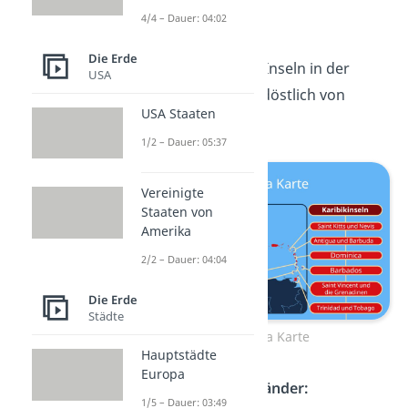
Costa Rica
4/4 – Dauer: 04:02
und Panama
Die Erde
Die
Karibikinseln
sind Inseln in der
USA
Karibik und liegen nordöstlich von
USA Staaten
Zentralamerika.
1/2 – Dauer: 05:37
Vereinigte
Staaten von
Amerika
2/2 – Dauer: 04:04
Die Erde
Städte
Mittelamerika Karte
Hauptstädte
Europa
Zu ihnen gehören
13 Länder:
1/5 – Dauer: 03:49