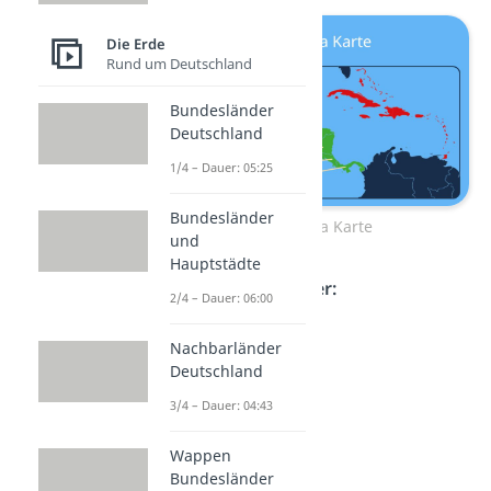
Die Erde
Rund um Deutschland
Bundesländer
Deutschland
1/4 – Dauer: 05:25
Bundesländer
Mittelamerika Karte
und
Hauptstädte
Zu ihr gehören
7 Länder:
2/4 – Dauer: 06:00
Belize
Nachbarländer
Guatemala
Deutschland
El Salvador
3/4 – Dauer: 04:43
Honduras
Wappen
Nicaragua
Bundesländer