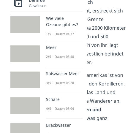
Die Erde
Die
Festlandbrücke
, auch
Gewässer
Zentralamerika genannt, erstreckt sich
Wie viele
von Südmexiko bis zur Grenze
Ozeane gibt es?
Kolumbiens und ist etwa 2000 Kilometer
1/5 – Dauer: 04:37
lang. Sie ist zwischen 60 und 500
Kilometern breit. Östlich von ihr liegt
Meer
der Pazifische Ozean, westlich befindet
2/5 – Dauer: 03:48
sich das Karibische Meer.
Süßwasser Meer
Die Oberfläche Zentralamerikas ist von
3/5 – Dauer: 05:28
Gebirgszügen geprägt, den Kordilleren.
Sie erheben sich über das Land und
Schäre
locken im Sommer viele Wanderer an.
4/5 – Dauer: 03:04
Mit ihren vielen
Lagunen und
Berggipfeln
sind sie etwas ganz
Brackwasser
Besonderes.