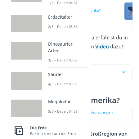
1/5 – Dauer: 04:34
Was ist
Mittelamerika?
Erdzeitalter
(00:11)
2/5 – Dauer: 05:54
Alles über Mittelamerika erfährst du in
Dinosaurier
unserem Beitrag und im
Video
dazu!
Arten
3/5 – Dauer: 05:03
Inhaltsübersicht
Saurier
4/5 – Dauer: 03:39
Was ist Mittelamerika?
Megalodon
5/5 – Dauer: 04:58
zur Stelle im Video springen
(00:11)
Die Erde
Mittelamerika ist eine
Großregion von
Fakten rund um die Erde