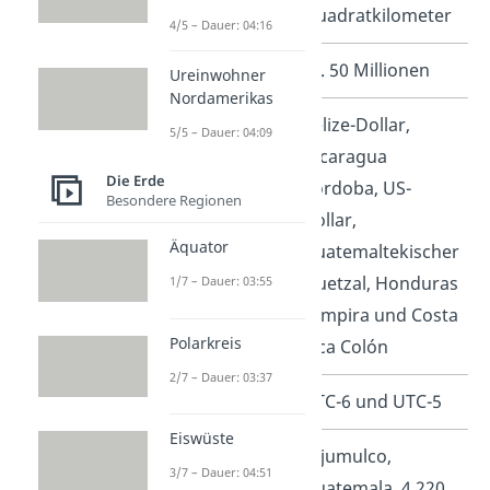
Quadratkilometer
4/5 – Dauer: 04:16
Einwohnerzahl
ca. 50 Millionen
Ureinwohner
Nordamerikas
Währungen
Belize-Dollar,
5/5 – Dauer: 04:09
Nicaragua
Die Erde
Cordoba, US-
Besondere Regionen
Dollar,
Äquator
Guatemaltekischer
Quetzal, Honduras
1/7 – Dauer: 03:55
Lempira und Costa
Polarkreis
Rica Colón
2/7 – Dauer: 03:37
Zeitzonen
UTC-6 und UTC-5
Eiswüste
Höchster Berg
Tajumulco,
3/7 – Dauer: 04:51
Guatemala, 4.220