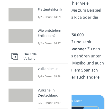
Klimazonen
. So gibt es hier viele
Plattentektonik
verschiedene Gebiete, wie zum Beispiel
den Regenwald in Costa Rica oder die
1/2 – Dauer: 04:59
Wüsten Mexikos.
Wie entstehen
Die Region ist in etwa
750.000
Erdbeben?
Quadratkilometer
groß und zählt
2/2 – Dauer: 04:27
knapp
50 Millionen
Einwohner.
Zu den
Die Erde
Ländern Mittelamerikas gehören unter
Vulkane
anderem die Bahamas, Mexiko und auch
Vulkanismus
Jamaika. Hier wird vor allem Spanisch
gesprochen. Es sind aber auch andere
1/6 – Dauer: 03:38
Sprachen verbreitet.
Vulkane in
Deutschland
2/6 – Dauer: 02:47