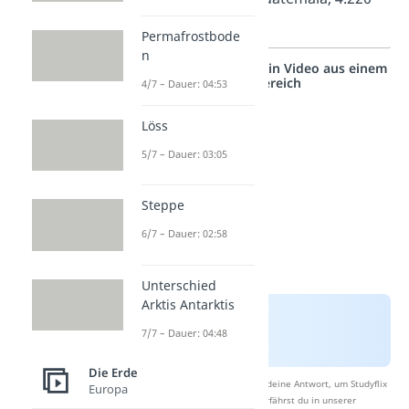
m
Permafrostbode
n
Studyflix vernetzt: Hier ein Video aus einem
anderen Bereich
4/7 – Dauer: 04:53
Löss
5/7 – Dauer: 03:05
Steppe
6/7 – Dauer: 02:58
Unterschied
Arktis Antarktis
7/7 – Dauer: 04:48
Die Erde
Nach Beantwortung speichern wir deine Antwort, um Studyflix
Europa
zu verbessern. Mehr dazu erfährst du in unserer