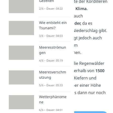
Gezeiten
Auf der karibischen Seite der Kordilleren
herrscht
feucht-heißes Klima.
2/6 – Dauer: 04:22
Deswegen gibt es hier auch
Wie entsteht ein
immergrüne Regenwälder,
da es
Tsunami?
hier auch am meisten Niederschlag gibt.
3/6 – Dauer: 04:03
Die Art der Wälder hängt jedoch auch
mit ihrer Höhe über dem
Meeresströmun
Meeresspiegel zusammen.
gen
4/6 – Dauer: 05:19
Ab
800 Metern
gehen die Regenwälder
in Bergwälder über, oberhalb von
1500
Meeresverschm
utzung
Metern
wachsen noch Kiefern und
Eichenmischwälder. Über einer Höhe
5/6 – Dauer: 05:33
von
3200 Metern
gibt es dann nur noch
Wetterphänome
Laubwälder.
ne
6/6 – Dauer: 04:01