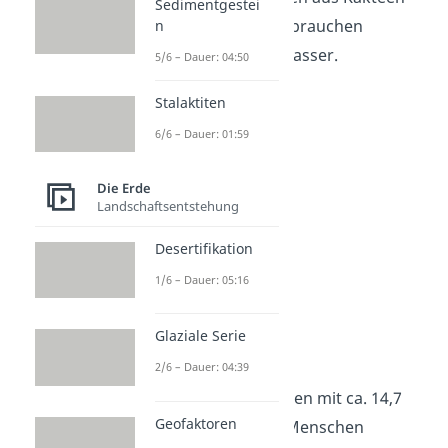
Sedimentgestei
und Dornbüschen, sie brauchen
n
allgemein nur wenig Wasser.
5/6 – Dauer: 04:50
Stalaktiten
6/6 – Dauer: 01:59
Die Erde
Landschaftsentstehung
Desertifikation
1/6 – Dauer: 05:16
Mittelamerika
Glaziale Serie
Bevölkerung
2/6 – Dauer: 04:39
Im Land Guatemala leben mit ca. 14,7
Geofaktoren
Millionen die meisten Menschen