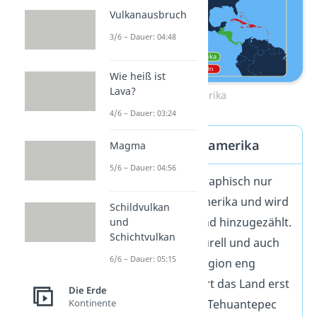
Vulkanausbruch
3/6 – Dauer: 04:48
Wie heiß ist
Lava?
Mittelamerika
4/6 – Dauer: 03:24
Mexiko und Mittelamerika
Magma
5/6 – Dauer: 04:56
Mexiko gehört geographisch nur
teilweise
zu Mittelamerika und wird
Schildvulkan
manchmal als 21. Land hinzugezählt.
und
Schichtvulkan
Obwohl Mexiko kulturell und auch
6/6 – Dauer: 05:15
sprachlich mit der Region eng
verflochten ist, gehört das Land erst
Die Erde
Kontinente
ab dem Isthmus von Tehuantepec