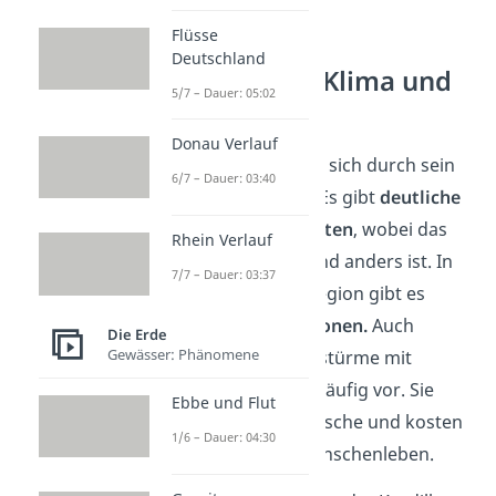
Flüsse
Deutschland
Mittelamerika Klima und
5/7 – Dauer: 05:02
Vegetation
Donau Verlauf
Mittelamerika zeichnet sich durch sein
6/7 – Dauer: 03:40
tropisches Klima
aus. Es gibt
deutliche
Regen- und Trockenzeiten
, wobei das
Rhein Verlauf
Wetter von Land zu Land anders ist. In
7/7 – Dauer: 03:37
einigen Ländern der Region gibt es
sogar
mehrere Klimazonen.
Auch
Die Erde
Gewässer: Phänomene
Hurrikane
,
also Wirbelstürme mit
Starkregen, kommen häufig vor. Sie
Ebbe und Flut
verursachen oft Erdrutsche und kosten
1/6 – Dauer: 04:30
jedes Jahr mehrere Menschenleben.