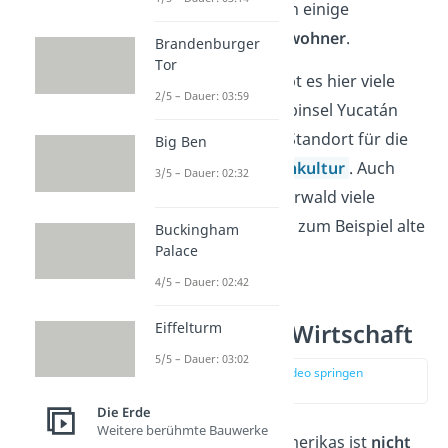
leben jedoch auch noch einige
Nachfahren der Ureinwohner
.
Brandenburger
Tor
Auch von den
Maya
gibt es hier viele
2/5 – Dauer: 03:59
Nachkommen. Die Halbinsel Yucatán
war nämlich einst der Standort für die
Big Ben
Entwicklung ihrer
Hochkultur
. Auch
3/5 – Dauer: 02:32
heute gibt es dort im Urwald viele
Überbleibsel der Maya, zum Beispiel alte
Buckingham
Palace
Tempel oder Paläste.
4/5 – Dauer: 02:42
Mittelamerika Wirtschaft
Eiffelturm
5/5 – Dauer: 03:02
zur Stelle im Video springen
(02:02)
Die Erde
Weitere berühmte Bauwerke
Die Wirtschaft Mittelamerikas ist
nicht