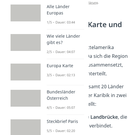
Datenschutzerklärung
.
Alle Länder
Europas
Mittelamerika Karte und
1/5 – Dauer: 03:44
Länder
Wie viele Länder
gibt es?
O
ffiziell
gehören zu Mittelamerika
2/5 – Dauer: 04:07
insgesamt
20 Länder. Da sich die Region
aus zwei Abschnitten zusammensetzt,
Europa Karte
sind auch die Länder unterteilt.
3/5 – Dauer: 02:13
Wir haben dir die insgesamt 20 Länder
Bundesländer
Zentralamerikas und der Karibik in zwei
Österreich
Karten
zusammengestellt:
4/5 – Dauer: 05:07
Zentralamerika
ist eine
Landbrücke
, die
Steckbrief Paris
Nord- und Südamerika verbindet.
5/5 – Dauer: 02:20