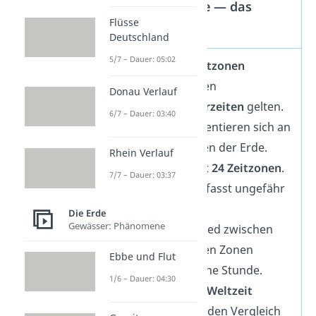
Zeitzonen der Erde — das
Flüsse
Wichtigste
Deutschland
5/7 – Dauer: 05:02
Die Erde ist in
Zeitzonen
eingeteilt, in denen
Donau Verlauf
verschiedene Uhrzeiten
gelten.
6/7 – Dauer: 03:40
Die Zeitzonen orientieren sich an
den Längengraden der Erde.
Rhein Verlauf
Es gibt insgesamt
24 Zeitzonen
.
7/7 – Dauer: 03:37
Eine Zeitzone umfasst ungefähr
15 Längengrade
.
Die Erde
Gewässer: Phänomene
Der Zeitunterschied zwischen
zwei benachbarten Zonen
Ebbe und Flut
beträgt jeweils eine Stunde.
1/6 – Dauer: 04:30
Die
koordinierte Weltzeit
(UTC)
ermöglicht den Vergleich