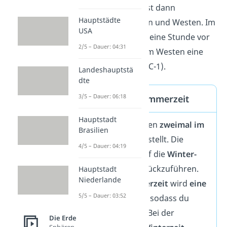
gesamte Erde. Du zählst dann
Hauptstädte
schrittweise nach Osten und Westen. Im
USA
Osten geht die Uhrzeit eine Stunde vor
2/5 – Dauer: 04:31
(UTC+1), während sie im Westen eine
Stunde zurückliegt (UTC-1).
Landeshauptstä
dte
3/5 – Dauer: 06:18
Winterzeit und Sommerzeit
Hauptstadt
In Deutschland werden
zweimal im
Brasilien
Jahr
die Uhren umgestellt. Die
4/5 – Dauer: 04:19
Zeitumstellung ist auf die
Winter-
und Sommerzeit
zurückzuführen.
Hauptstadt
Niederlande
Während der
Sommerzeit
wird
eine
5/5 – Dauer: 03:52
Stunde hinzugefügt
, sodass du
weniger Schlaf hast. Bei der
Die Erde
Sphären