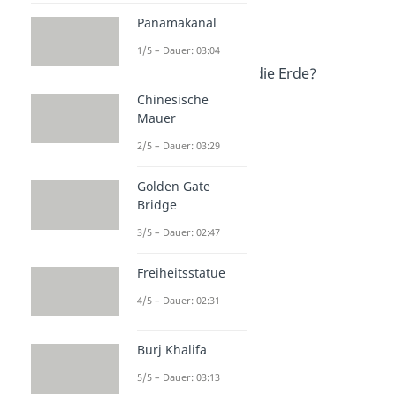
Aufbau der Erde
Dauer: 02:52
Panamakanal
Wie groß ist die Erde?
1/5 – Dauer: 03:04
Dauer: 03:30
Wie schnell dreht sich die Erde?
Dauer: 03:40
Chinesische
Zeitzonen der Erde
Mauer
Dauer: 03:39
2/5 – Dauer: 03:29
Golden Gate
Bridge
3/5 – Dauer: 02:47
Freiheitsstatue
4/5 – Dauer: 02:31
Burj Khalifa
5/5 – Dauer: 03:13