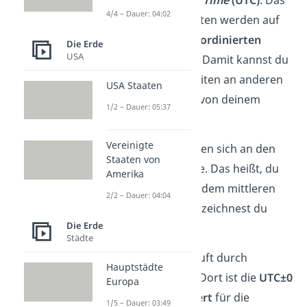
Coordinated
Universal Time
(UTC)
. Das
4/4 – Dauer: 04:02
bedeutet, die Zonenzeiten werden auf
Basis einer weltweit
koordinierten
Die Erde
USA
Weltzeit
harmonisiert. Damit kannst du
ganz einfach die Uhrzeiten an anderen
USA Staaten
Orten in Abhängigkeit von deinem
1/2 – Dauer: 05:37
Standpunkt ermitteln.
Vereinigte
Die Zeitzonen orientieren sich an den
Staaten von
Längengraden der Erde. Das heißt, du
Amerika
berechnest die UTC ab dem mittleren
2/2 – Dauer: 04:04
Längengrad. Diesen bezeichnest du
Die Erde
auch als
Nullmeridian
.
Städte
Der Nullmeridian verläuft durch
Hauptstädte
Greenwich
in London. Dort ist die
UTC±0
Europa
und gilt als
Referenzwert
für die
1/5 – Dauer: 03:49