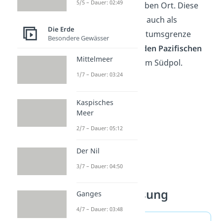
5/5 – Dauer: 02:49
dagegen immer am selben Ort. Diese
Grenze bezeichnest du auch als
Die Erde
Datumsgrenze
. Die Datumsgrenze
Besondere Gewässer
verläuft
mitten durch den Pazifischen
Mittelmeer
Ozean
vom Nordpol zum Südpol.
1/7 – Dauer: 03:24
Kaspisches
Meer
2/7 – Dauer: 05:12
Der Nil
3/7 – Dauer: 04:50
Zusammenfassung
Ganges
4/7 – Dauer: 03:48