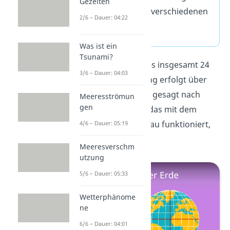
Gezeiten
der Uhrzeiten an verschiedenen
2/6 – Dauer: 04:22
Orten.
Was ist ein
Tsunami?
Auf unserer Erde gibt es insgesamt 24
3/6 – Dauer: 04:03
Zeitzonen. Die Einteilung erfolgt über
das Gradnetz, genauer gesagt nach
Meeresströmun
gen
dem Längengrad. Wie das mit dem
Gradnetz der Erde genau funktioniert,
4/6 – Dauer: 05:19
zeigen wir dir
hier
.
Meeresverschm
utzung
5/6 – Dauer: 05:33
Wetterphänome
ne
6/6 – Dauer: 04:01