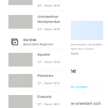
4/5 – Dauer: 04:16
Ureinwohner
Nordamerikas
5/5 – Dauer: 04:09
Die Erde
Besondere Regionen
Nach Beantwortung speichern wir deine Antwort, um Studyflix
zu verbessern. Mehr dazu erfährst du in unserer
Datenschutzerklärung
.
Äquator
1/7 – Dauer: 03:55
Wie groß ist eine
Polarkreis
Zeitzone?
2/7 – Dauer: 03:37
zur Stelle im Video springen
(01:14)
Eiswüste
Die Größe einer Zeitzone orientiert sich
3/7 – Dauer: 04:51