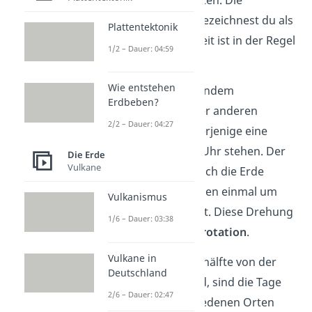
das
gleiche Datum
gelten. Die
gemeinsame Uhrzeit bezeichnest du als
Plattentektonik
Zonenzeit
. Die Zonenzeit ist in der Regel
1/2 – Dauer: 04:59
staatlich geregelt.
Wie entstehen
Wenn du also mit jemandem
Erdbeben?
telefonierst, der in einer anderen
2/2 – Dauer: 04:27
Zeitzone lebt, so hat derjenige eine
andere Zeit auf seiner Uhr stehen. Der
Die Erde
Vulkane
Grund dafür ist, dass sich die Erde
innerhalb von 24 Stunden einmal um
Vulkanismus
ihre eigene Achse dreht. Diese Drehung
1/6 – Dauer: 03:38
bezeichnest du als
Erdrotation
.
Vulkane in
Da immer nur eine Erdhälfte von der
Deutschland
Sonne angestrahlt wird, sind die Tage
2/6 – Dauer: 02:47
und Nächte an verschiedenen Orten