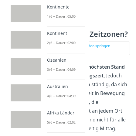
Kontinente
1/6 – Dauer: 05:00
Warum gibt es Zeitzonen?
Kontinent
2/6 – Dauer: 02:00
zur Stelle im Video springen
(00:44)
Ozeanien
Wenn die Sonne ihren
höchsten Stand
3/6 – Dauer: 04:09
erreicht, dann ist
Mittagszeit
. Jedoch
ändert sich die Position ständig, da sich
Australien
die Erde in die ganze Zeit in Bewegung
4/6 – Dauer: 04:39
befindet. Das bedeutet, die
Sonneneinstrahlung
ist an jedem Ort
Afrika Länder
der Welt
verschieden
und nicht für alle
5/6 – Dauer: 02:02
auf der Erde ist gleichzeitig Mittag.