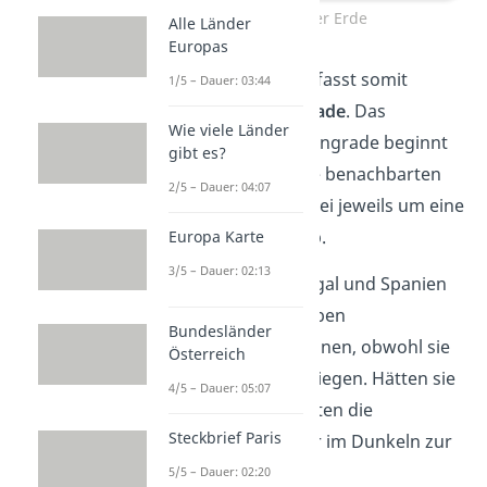
Zeitzonen der Erde
Alle Länder
Europas
Die ideale Zeitzone umfasst somit
1/5 – Dauer: 03:44
ungefähr
15 Längengrade
. Das
Wie viele Länder
bedeutet, alle 15 Längengrade beginnt
gibt es?
eine neue Zeitzone. Die benachbarten
2/5 – Dauer: 04:07
Zeitzonen weichen dabei jeweils um eine
Stunde voneinander ab.
Europa Karte
3/5 – Dauer: 02:13
Schon gewusst?
Portugal und Spanien
im Westen Europas haben
Bundesländer
unterschiedliche Zeitzonen, obwohl sie
Österreich
direkt nebeneinander liegen. Hätten sie
4/5 – Dauer: 05:07
dieselbe Uhrzeit, müssten die
Steckbrief Paris
portugiesischen Kinder im Dunkeln zur
Schule.
5/5 – Dauer: 02:20