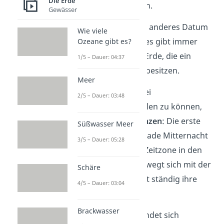
Die Erde
neuer Tag angebrochen.
Gewässer
Damit ist aber auch ein anderes Datum
Wie viele
verbunden. Das heißt, es gibt immer
Ozeane gibt es?
zwei Bereiche
auf der Erde, die ein
1/5 – Dauer: 04:37
verschiedenes Datum
besitzen.
Meer
Um die Erde nun in zwei
2/5 – Dauer: 03:48
Datumsbereiche aufteilen zu können,
benötigst du
zwei Grenzen
: Die erste
Süßwasser Meer
Grenze ist dort, wo gerade Mitternacht
3/5 – Dauer: 05:28
ist. Denn da geht eine Zeitzone in den
neuen Tag über. Sie bewegt sich mit der
Schäre
Erdrotation
und ändert ständig ihre
4/5 – Dauer: 03:04
Position.
Brackwasser
Die zweite Grenze befindet sich