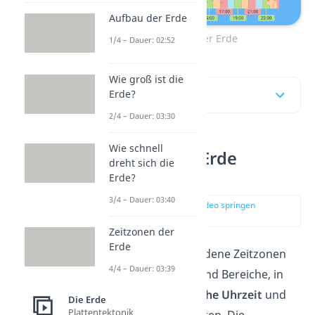
Aufbau der Erde
Zeitzonen der Erde
1/4 – Dauer: 02:52
Wie groß ist die
Inhaltsübersicht
Erde?
2/4 – Dauer: 03:30
Wie schnell
Zeitzonen der Erde
dreht sich die
einfach erklärt
Erde?
3/4 – Dauer: 03:40
zur Stelle im Video springen
(00:18)
Zeitzonen der
Erde
Die Erde ist in verschiedene Zeitzonen
4/4 – Dauer: 03:39
aufgeteilt. Zeitzonen sind Bereiche, in
denen
für alle die
gleiche Uhrzeit
und
Die Erde
Plattentektonik