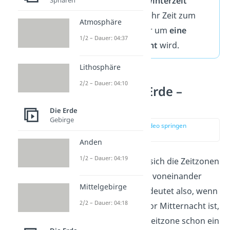
Umstellung auf die
Winterzeit
hingegen hast du mehr Zeit zum
Atmosphäre
Schlafen, weil die Uhr um
eine
1/2 – Dauer: 04:37
Stunde zurückgedreht
wird.
Lithosphäre
2/2 – Dauer: 04:10
Zeitzonen der Erde –
Datumsgrenze
Die Erde
Gebirge
zur Stelle im Video springen
(02:40)
Anden
1/2 – Dauer: 04:19
Du weißt bereits, dass sich die Zeitzonen
um jeweils eine Stunde voneinander
Mittelgebirge
unterscheiden. Das bedeutet also, wenn
2/2 – Dauer: 04:18
an es einem Ort kurz vor Mitternacht ist,
so ist in der nächsten Zeitzone schon ein