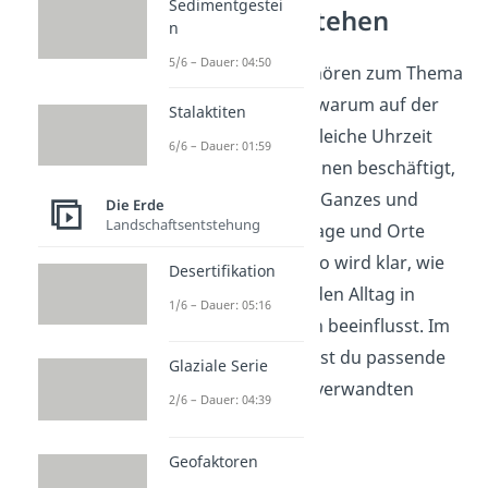
Sedimentgestei
Zeitzonen verstehen
n
5/6 – Dauer: 04:50
Zeitzonen der Erde gehören zum Thema
Zeitzonen und zeigen, warum auf der
Stalaktiten
Welt nicht überall die gleiche Uhrzeit
6/6 – Dauer: 01:59
gilt. Wer sich mit Zeitzonen beschäftigt,
schaut auf die Erde als Ganzes und
Die Erde
Landschaftsentstehung
vergleicht Uhrzeiten, Tage und Orte
rund um den Globus. So wird klar, wie
Desertifikation
die Drehung der Erde den Alltag in
1/6 – Dauer: 05:16
verschiedenen Ländern beeinflusst. Im
Erdkundebereich
findest du passende
Glaziale Serie
Videos zu diesem und verwandten
2/6 – Dauer: 04:39
Themen.
Geofaktoren