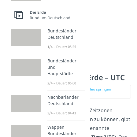
Die Erde
Rund um Deutschland
Bundesländer
Deutschland
1/4 – Dauer: 05:25
Bundesländer
und
Hauptstädte
Zeitzonen der Erde – UTC
2/4 – Dauer: 06:00
zur Stelle im Video springen
(01:56)
Nachbarländer
Deutschland
Um die Uhrzeiten aller Zeitzonen
3/4 – Dauer: 04:43
miteinander vergleichen zu können, gibt
Wappen
es als Standard die sogenannte
Bundesländer