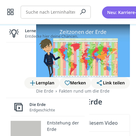
Suche
Neu: Karriere
Lernen lohnt sich!
Entdecke hier deine Chancen.
Lernplan
Merken
Link teilen
Die Erde
Fakten rund um die Erde
Zeitzonen der Erde
Die Erde
Erdgeschichte
Wichtige Inhalte in diesem Video
Entstehung der
Erde