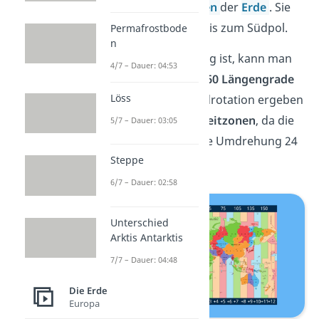
nach den
Längengraden
der
Erde
. Sie
reichen vom Nordpol bis zum Südpol.
Permafrostbode
n
Da die Erde kugelförmig ist, kann man
4/7 – Dauer: 04:53
sie wie einen Kreis in
360 Längengrade
Löss
einteilen. Durch die Erdrotation ergeben
sich
24 verschiedene Zeitzonen
, da die
5/7 – Dauer: 03:05
Erde für eine komplette Umdrehung 24
Steppe
Stunden benötigt.
6/7 – Dauer: 02:58
Unterschied
Arktis Antarktis
7/7 – Dauer: 04:48
Die Erde
Europa