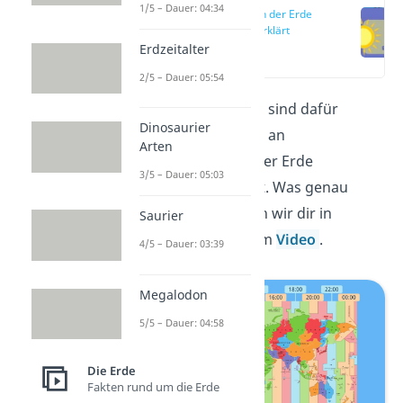
1/5 – Dauer: 04:34
Zeitzonen der Erde
einfach erklärt
Erdzeitalter
(00:18)
2/5 – Dauer: 05:54
Die
Zeitzonen der Erde
sind dafür
Dinosaurier
verantwortlich, dass es an
Arten
verschiedenen Orten der Erde
3/5 – Dauer: 05:03
unterschiedlich spät ist. Was genau
dahintersteckt erklären wir dir in
Saurier
unserem Beitrag und im
Video
.
4/5 – Dauer: 03:39
Megalodon
5/5 – Dauer: 04:58
Die Erde
Fakten rund um die Erde