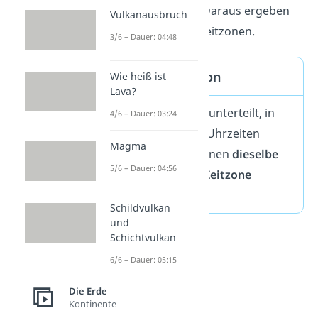
auch unterschiedlich. Daraus ergeben
Vulkanausbruch
sich 24 verschiedene Zeitzonen.
3/6 – Dauer: 04:48
Zeitzonen Definition
Wie heiß ist
Lava?
Die Erde ist in Zonen unterteilt, in
4/6 – Dauer: 03:24
denen verschiedene Uhrzeiten
Magma
gelten. Gebiete, in denen
dieselbe
5/6 – Dauer: 04:56
Zeit
gilt, werden als
Zeitzone
bezeichnet.
Schildvulkan
und
Schichtvulkan
6/6 – Dauer: 05:15
Die Erde
Kontinente