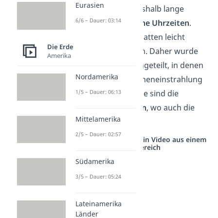
Eurasien
Auf der Erde gab es deshalb lange
6/6 – Dauer: 03:14
überall unterschiedliche Uhrzeiten
.
Sogar Nachbarstädte hatten leicht
Die Erde
abweichende Uhrzeiten. Daher wurde
Amerika
die Erde in Bereiche eingeteilt, in denen
Nordamerika
ungefähr dieselbe Sonneneinstrahlung
1/5 – Dauer: 06:13
herrscht. Diese Bereiche sind die
sogenannten
Zeitzonen
, wo auch die
Mittelamerika
Zeit einheitlich ist.
2/5 – Dauer: 02:57
Studyflix vernetzt: Hier ein Video aus einem
anderen Bereich
Südamerika
3/5 – Dauer: 05:24
Lateinamerika
Länder