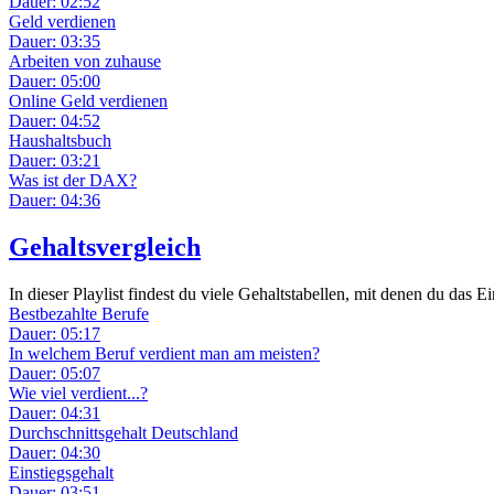
Dauer: 02:52
Geld verdienen
Dauer: 03:35
Arbeiten von zuhause
Dauer: 05:00
Online Geld verdienen
Dauer: 04:52
Haushaltsbuch
Dauer: 03:21
Was ist der DAX?
Dauer: 04:36
Gehaltsvergleich
In dieser Playlist findest du viele Gehaltstabellen, mit denen du da
Bestbezahlte Berufe
Dauer: 05:17
In welchem Beruf verdient man am meisten?
Dauer: 05:07
Wie viel verdient...?
Dauer: 04:31
Durchschnittsgehalt Deutschland
Dauer: 04:30
Einstiegsgehalt
Dauer: 03:51